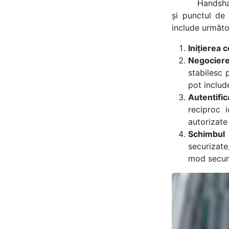
Handshak
și punctul de 
include următoa
Inițierea 
Negociere
stabilesc 
pot include
Autentific
reciproc i
autorizate
Schimbul 
securizate
mod securi