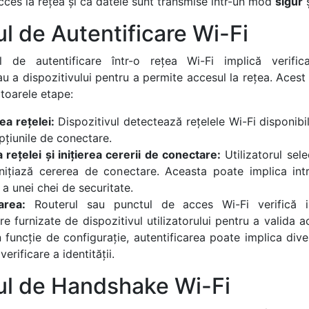
acces la rețea și că datele sunt transmise într-un mod
sigur
l de Autentificare Wi-Fi
l de autentificare într-o rețea Wi-Fi implică verificar
sau a dispozitivului pentru a permite accesul la rețea. Aces
toarele etape:
ea rețelei:
Dispozitivul detectează rețelele Wi-Fi disponibil
pțiunile de conectare.
 rețelei și inițierea cererii de conectare:
Utilizatorul sel
inițiază cererea de conectare. Aceasta poate implica int
 a unei chei de securitate.
area:
Routerul sau punctul de acces Wi-Fi verifică in
are furnizate de dispozitivul utilizatorului pentru a valida 
În funcție de configurație, autentificarea poate implica di
verificare a identității.
ul de Handshake Wi-Fi