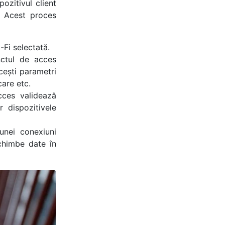
ozitivul client
. Acest proces
-Fi selectată.
nctul de acces
cești parametri
care etc.
cces validează
 dispozitivele
unei conexiuni
schimbe date în