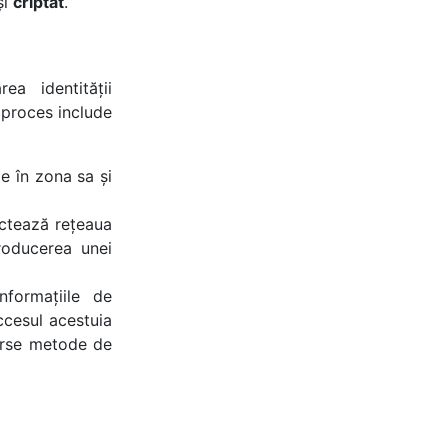
și
criptat
.
ea identității
t proces include
e în zona sa și
ectează rețeaua
roducerea unei
formațiile de
accesul acestuia
verse metode de