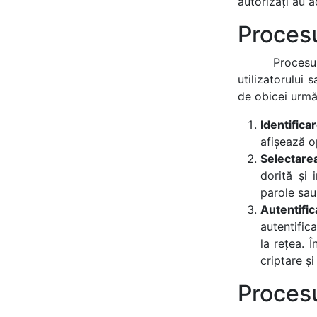
autorizați au 
Procesu
Procesu
utilizatorului 
de obicei urmă
Identificar
afișează o
Selectarea
dorită și 
parole sau
Autentific
autentific
la rețea. 
criptare și 
Proces