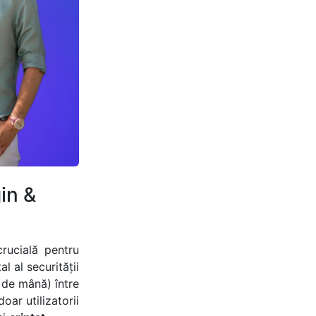
in &
crucială pentru
l al securității
 de mână) între
ar utilizatorii