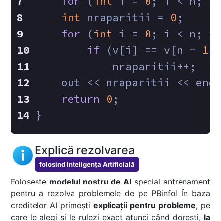
for
 (
int
 i = 
0
; i < n; i
int
 nraparitii = 
0
;
for
 (
int
 i = 
0
; i < n; i
if
 (v[i] == v[n - 
1
]
            nraparitii++;
    out << nraparitii << end
return
0
;
}
Explică rezolvarea
folosind Inteligența Artificială
Folosește
modelul nostru de AI
special antrenament
pentru a rezolva problemele de pe PBinfo! În baza
creditelor AI primești
explicații pentru probleme
, pe
care le alegi și le rulezi exact atunci când dorești,
la