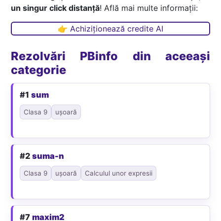
un singur click distanță
! Află mai multe informații:
👉 Achiziționează credite AI
Rezolvări PBinfo din aceeași
categorie
#1
sum
Clasa 9
ușoară
#2
suma-n
Clasa 9
ușoară
Calculul unor expresii
#7
maxim2