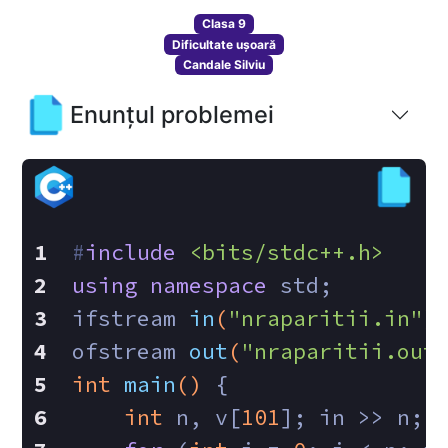
Clasa 9
Dificultate ușoară
Candale Silviu
Enunțul problemei
#
include
<bits/stdc++.h>
using
namespace
 std;
ifstream 
in
(
"nraparitii.in"
)
ofstream 
out
(
"nraparitii.out
int
main
()
{
int
 n, v[
101
]; in >> n;