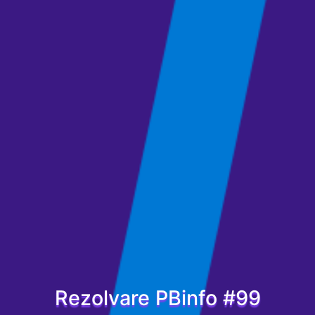
Rezolvare PBinfo #99