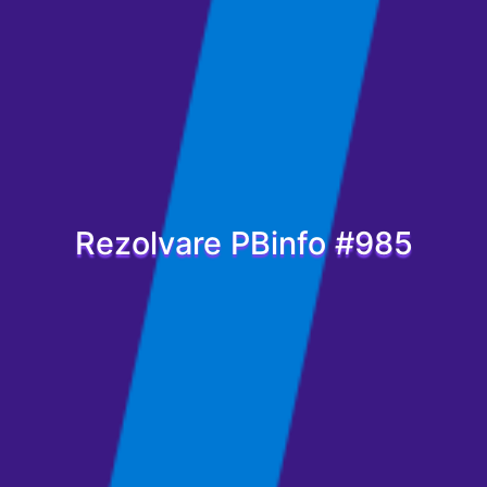
Rezolvare PBinfo #985