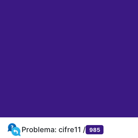
Problema: cifre11 /
985