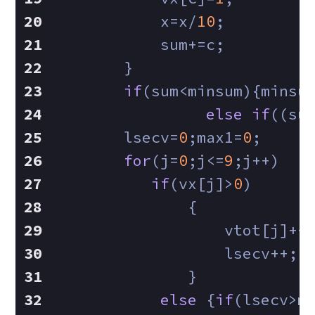
            x=x/
10
;
            sum+=c;
        }
if
(sum<minsum){minsu
else
if
((su
        lsecv=
0
;max1=
0
;
for
(j=
0
;j<=
9
;j++)
if
(vx[j]>
0
)
               {
                   vtot[j]++
                   lsecv++;
               }
else
 {
if
(lsecv>m