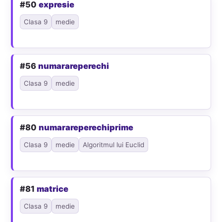
#50
expresie
Clasa 9
medie
#56
numarareperechi
Clasa 9
medie
#80
numarareperechiprime
Clasa 9
medie
Algoritmul lui Euclid
#81
matrice
Clasa 9
medie