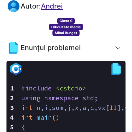
Autor:
Andrei
Clasa 9
Dificultate medie
Mihai Bunget
Enunțul problemei
#
include
<cstdio>
using
namespace
 std;
int
 n,i,sum,j,x,a,c,vx[
11
],v
int
main
()
{