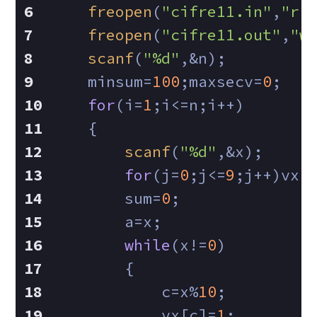
freopen
(
"cifre11.in"
,
"r"
freopen
(
"cifre11.out"
,
"w
scanf
(
"%d"
,&n);
    minsum=
100
;maxsecv=
0
;
for
(i=
1
;i<=n;i++)
    {
scanf
(
"%d"
,&x);
for
(j=
0
;j<=
9
;j++)vx[
        sum=
0
;
        a=x;
while
(x!=
0
)
        {
            c=x%
10
;
            vx[c]=
1
;