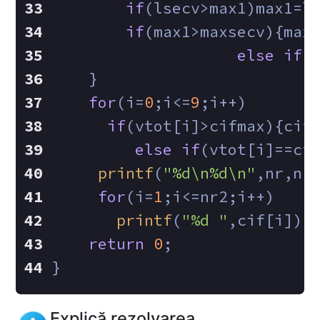
if
(lsecv>max1)max1=l
if
(max1>maxsecv){max
else
if
(
    }
for
(i=
0
;i<=
9
;i++)
if
(vtot[i]>cifmax){cif
else
if
(vtot[i]==ci
printf
(
"%d\n%d\n"
,nr,nr
for
(i=
1
;i<=nr2;i++)
printf
(
"%d "
,cif[i]);
return
0
;
}
Explică rezolvarea