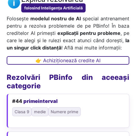
folosind Inteligența Artificială
Folosește
modelul nostru de AI
special antrenament
pentru a rezolva problemele de pe PBinfo! În baza
creditelor AI primești
explicații pentru probleme
, pe
care le alegi și le rulezi exact atunci când dorești,
la
un singur click distanță
! Află mai multe informații:
👉 Achiziționează credite AI
Rezolvări PBinfo din aceeași
categorie
#44
primeinterval
Clasa 9
medie
Numere prime