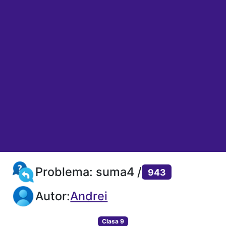
Problema: suma4 /
943
Autor:
Andrei
Clasa 9