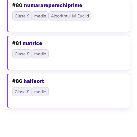
#80
numarareperechiprime
Clasa 9
medie
Algoritmul lui Euclid
#81
matrice
Clasa 9
medie
#86
halfsort
Clasa 9
medie