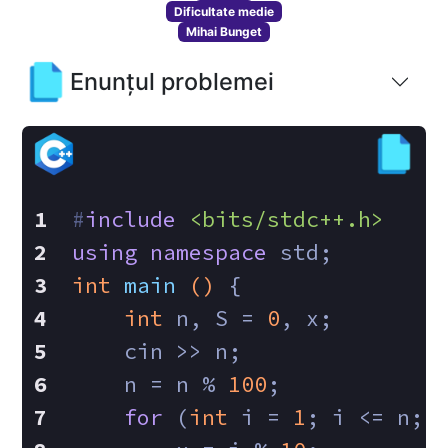
Dificultate medie
Mihai Bunget
Enunțul problemei
#
include
<bits/stdc++.h>
using
namespace
 std;
int
main
()
{
int
 n, S = 
0
, x;
    cin >> n;
    n = n % 
100
;
for
 (
int
 i = 
1
; i <= n; 