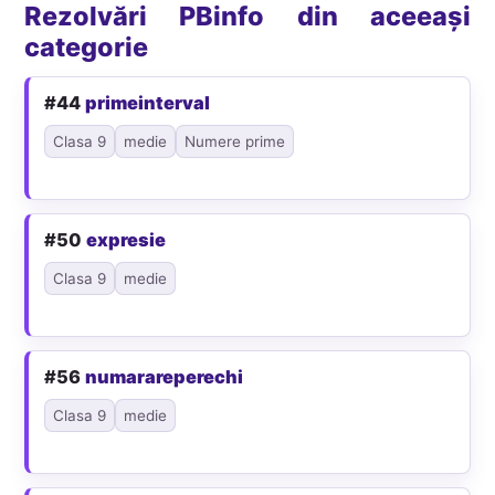
Rezolvări PBinfo din aceeași
categorie
#44
primeinterval
Clasa 9
medie
Numere prime
#50
expresie
Clasa 9
medie
#56
numarareperechi
Clasa 9
medie