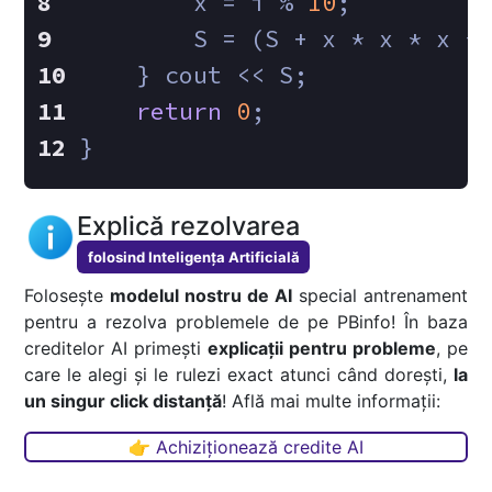
        x = i % 
10
;
        S = (S + x * x * x *
    } cout << S;
return
0
;
}
Explică rezolvarea
folosind Inteligența Artificială
Folosește
modelul nostru de AI
special antrenament
pentru a rezolva problemele de pe PBinfo! În baza
creditelor AI primești
explicații pentru probleme
, pe
care le alegi și le rulezi exact atunci când dorești,
la
un singur click distanță
! Află mai multe informații:
👉 Achiziționează credite AI