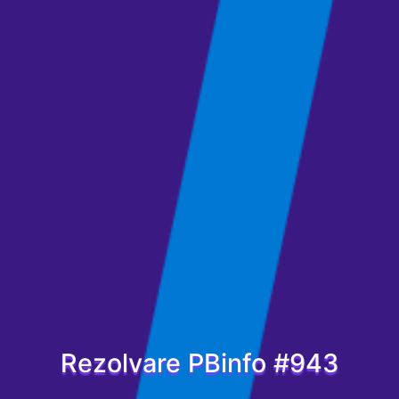
Rezolvare PBinfo #943