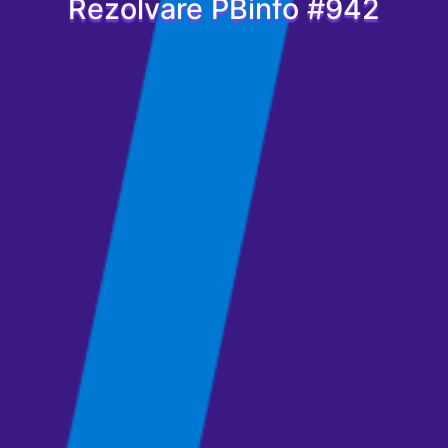
Rezolvare PBinfo #942