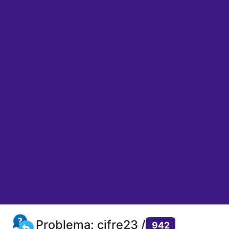
Problema: cifre23 /
942