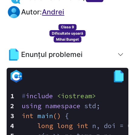
Autor:
Andrei
Clasa 9
Dificultate ușoară
Mihai Bunget
Enunțul problemei
#
include
<iostream>
using
namespace
 std;
int
main
()
{
long
long
int
 n, doi = 
0