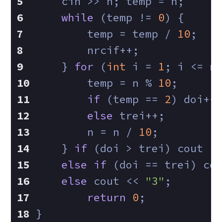
    cin >> n; temp = n;
while
 (temp != 
0
) {
    	temp = temp / 
10
;
        nrcif++;
    } 
for
 (
int
 i = 
1
; i <= n
    	temp = n % 
10
;
if
 (temp == 
2
) doi++
else
 trei++;
        n = n / 
10
;
    } 
if
 (doi > trei) cout <
else
if
 (doi == trei) co
else
 cout << 
"3"
;
return
0
;
}