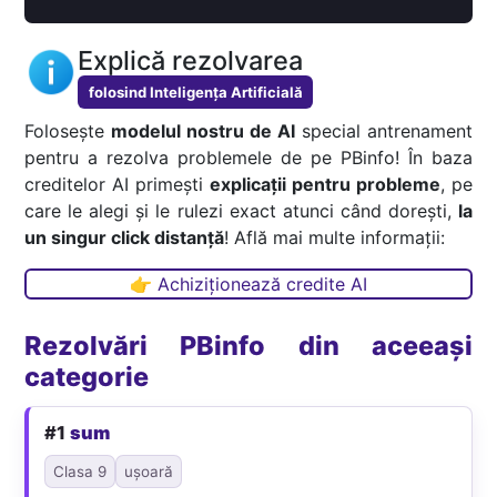
Explică rezolvarea
folosind Inteligența Artificială
Folosește
modelul nostru de AI
special antrenament
pentru a rezolva problemele de pe PBinfo! În baza
creditelor AI primești
explicații pentru probleme
, pe
care le alegi și le rulezi exact atunci când dorești,
la
un singur click distanță
! Află mai multe informații:
👉 Achiziționează credite AI
Rezolvări PBinfo din aceeași
categorie
#1
sum
Clasa 9
ușoară