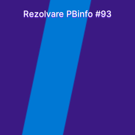
Rezolvare PBinfo #93