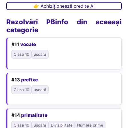
👉 Achiziționează credite AI
Rezolvări PBinfo din aceeași
categorie
#11
vocale
Clasa 10
ușoară
#13
prefixe
Clasa 10
ușoară
#14
primalitate
Clasa 10
ușoară
Divizibilitate
Numere prime