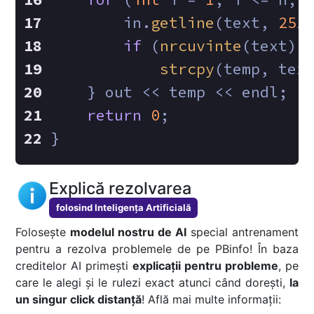
        in.
getline
(text, 
251
if
 (
nrcuvinte
(text) 
strcpy
(temp, tex
    } out << temp << endl;
return
0
;
}
Explică rezolvarea
folosind Inteligența Artificială
Folosește
modelul nostru de AI
special antrenament
pentru a rezolva problemele de pe PBinfo! În baza
creditelor AI primești
explicații pentru probleme
, pe
care le alegi și le rulezi exact atunci când dorești,
la
un singur click distanță
! Află mai multe informații: