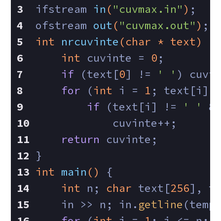
ifstream 
in
(
"cuvmax.in"
)
;
ofstream 
out
(
"cuvmax.out"
)
;
int
nrcuvinte
(
char
 * text)
{
int
 cuvinte = 
0
;
if
 (text[
0
] != 
' '
) cuvi
for
 (
int
 i = 
1
; text[i];
if
 (text[i] != 
' '
 &
            cuvinte++;
return
 cuvinte;
}
int
main
()
{
int
 n; 
char
 text[
256
], t
    in >> n; in.
getline
(temp
for
 (
int
 i = 
1
; i <= n; 