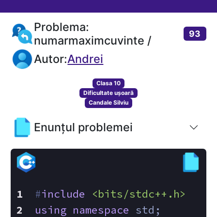
Problema:
93
numarmaximcuvinte /
Autor:
Andrei
Clasa 10
Dificultate ușoară
Candale Silviu
Enunțul problemei
#
include
<bits/stdc++.h>
using
namespace
 std;