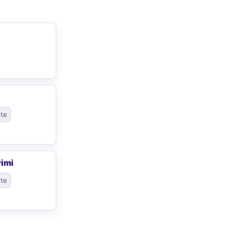
ate
rimi
ate