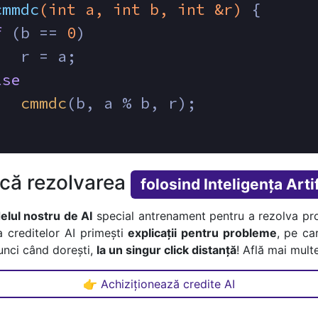
cmmdc
(
int
 a, 
int
 b, 
int
 &r)
{
f
 (b == 
0
)
   r = a;
lse
cmmdc
(b, a % b, r);
ică rezolvarea
folosind Inteligența Artif
lul nostru de AI
special antrenament pentru a rezolva pr
a creditelor AI primești
explicații pentru probleme
, pe car
tunci când dorești,
la un singur click distanță
! Află mai multe
👉 Achiziționează credite AI