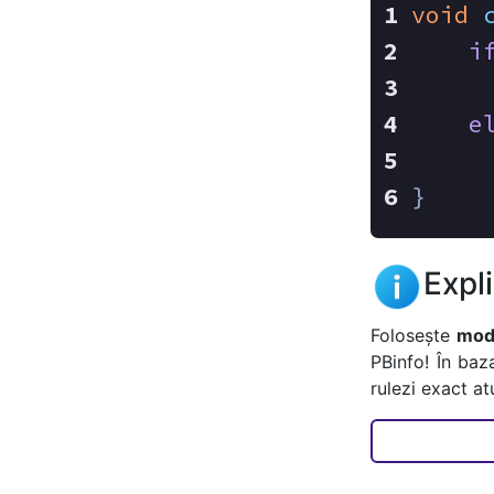
void
i
     
e
}
Expl
Folosește
mode
PBinfo! În baz
rulezi exact a