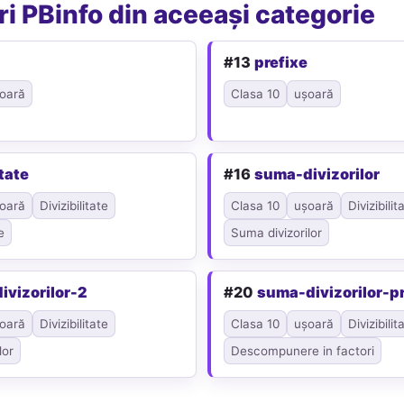
i PBinfo din aceeași categorie
#13
prefixe
oară
Clasa 10
ușoară
tate
#16
suma-divizorilor
oară
Divizibilitate
Clasa 10
ușoară
Divizibilit
e
Suma divizorilor
ivizorilor-2
#20
suma-divizorilor-p
oară
Divizibilitate
Clasa 10
ușoară
Divizibilit
lor
Descompunere in factori