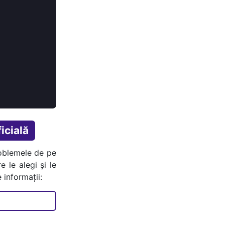
icială
oblemele de pe
e le alegi și le
 informații: