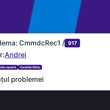
lema: CmmdcRec1 /
917
r:
Andrei
ltate ușoară
Candale Silviu
țul problemei