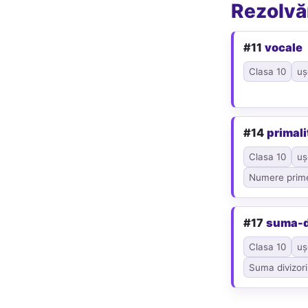
Rezolvăr
#11
vocale
Clasa 10
uș
#14
primali
Clasa 10
uș
Numere prim
#17
suma-d
Clasa 10
uș
Suma divizori