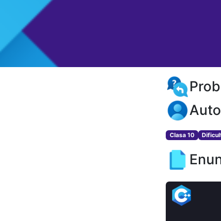
Prob
Auto
Clasa 10
Dificu
Enun