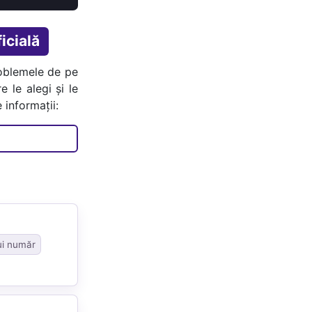
icială
oblemele de pe
e le alegi și le
 informații:
ui număr