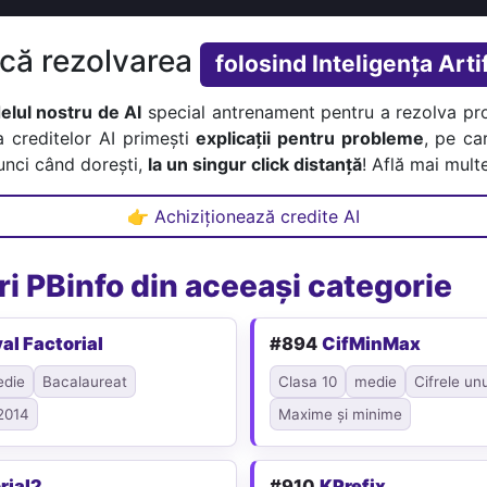
ică rezolvarea
folosind Inteligența Artif
lul nostru de AI
special antrenament pentru a rezolva pr
a creditelor AI primești
explicații pentru probleme
, pe car
tunci când dorești,
la un singur click distanță
! Află mai multe
👉 Achiziționează credite AI
i PBinfo din aceeași categorie
val Factorial
#894
CifMinMax
die
Bacalaureat
Clasa 10
medie
Cifrele un
2014
Maxime și minime
rial2
#910
KPrefix