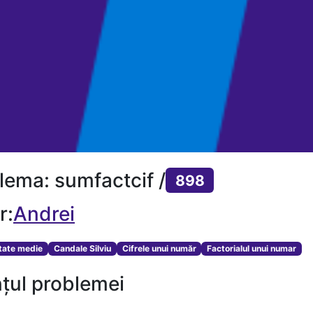
lema: sumfactcif /
898
r:
Andrei
ltate medie
Candale Silviu
Cifrele unui număr
Factorialul unui numar
țul problemei