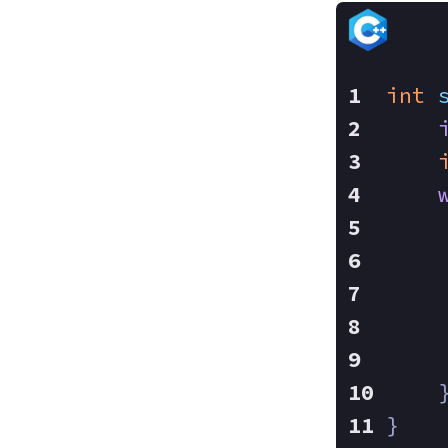
int
    
    
    
    
}