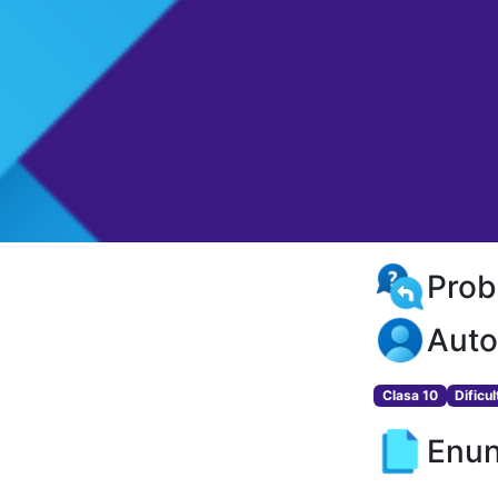
Prob
Auto
Clasa 10
Dificu
Enun