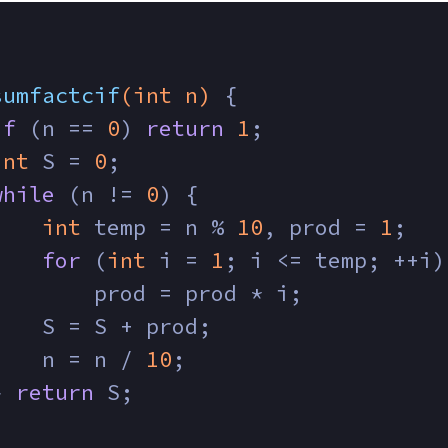
sumfactcif
(
int
 n)
{
if
 (n == 
0
) 
return
1
;
int
 S = 
0
;
while
 (n != 
0
) {
int
 temp = n % 
10
, prod = 
1
;
for
 (
int
 i = 
1
; i <= temp; ++i)
        prod = prod * i;
    S = S + prod;
    n = n / 
10
;
} 
return
 S;