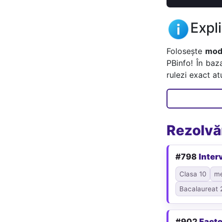
Expl
Folosește
mode
PBinfo! În baz
rulezi exact a
Rezolvăr
#798
Inter
Clasa 10
me
Bacalaureat 
#902
Facto