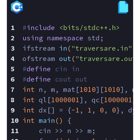
#
include
<bits/stdc++.h>
using
namespace
 std;
ifstream 
in
(
"traversare.in"
)
ofstream 
out
(
"traversare.out
#
define
 cin in
#
define
 cout out
int
 n, m, mat[
1010
][
1010
], m
int
 ql[
1000001
], qc[
1000001
]
int
 dx[] = {
-1
, 
1
, 
0
, 
0
}, dy
int
main
()
{
    cin >> n >> m;