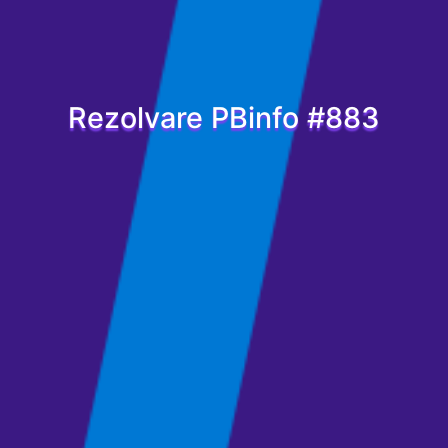
Rezolvare PBinfo #883