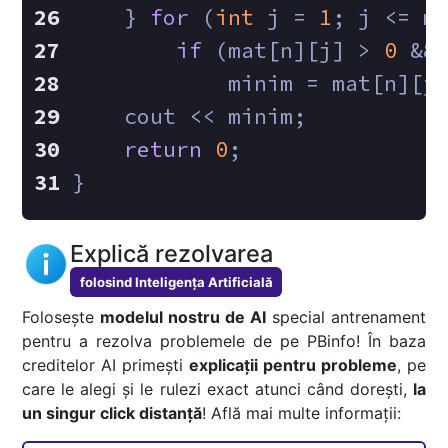
    } 
for
 (
int
 j = 
1
; j <= m
if
 (mat[n][j] > 
0
 &&
            minim = mat[n][j
    cout << minim;
return
0
;
}
Explică rezolvarea
folosind Inteligența Artificială
Folosește
modelul nostru de AI
special antrenament
pentru a rezolva problemele de pe PBinfo! În baza
creditelor AI primești
explicații pentru probleme
, pe
care le alegi și le rulezi exact atunci când dorești,
la
un singur click distanță
! Află mai multe informații: