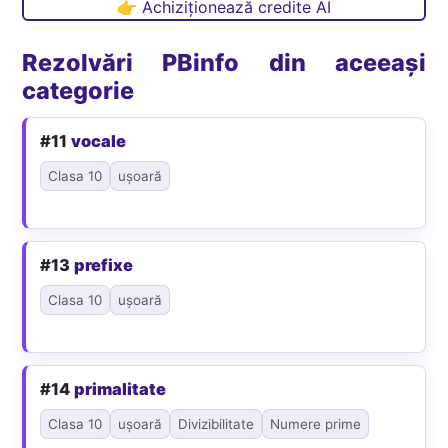
👉 Achiziționează credite AI
Rezolvări PBinfo din aceeași
categorie
#11
vocale
Clasa 10
ușoară
#13
prefixe
Clasa 10
ușoară
#14
primalitate
Clasa 10
ușoară
Divizibilitate
Numere prime