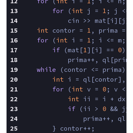
for
 (
int
 i = 
1
; i <= n; 
for
 (
int
 j = 
1
; j <=
            cin >> mat[i][j]
int
 contor = 
1
, prima = 
for
 (
int
 i = 
1
; i <= m; 
if
 (mat[
1
][i] == 
0
)
            prima++, ql[prim
while
 (contor <= prima) 
int
 i = ql[contor], 
for
 (
int
 v = 
0
; v < 
int
 ii = i + dx[
if
 (ii > 
0
 && jj
                prima++, ql[
        } contor++;