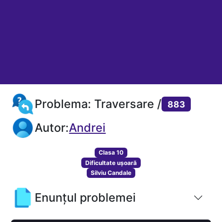
Problema: Traversare /
883
Autor:
Andrei
Clasa 10
Dificultate ușoară
Silviu Candale
Enunțul problemei