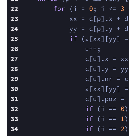
for
 (i = 
0
; i <= 
3
 &
            xx = c[p].x + dx
            yy = c[p].y + dy
if
 (a[xx][yy] ==
                u++;
                c[u].x = xx;
                c[u].y = yy;
                c[u].nr = c[
                a[xx][yy] = 
                c[u].poz = p
if
 (i == 
0
) 
if
 (i == 
1
) 
if
 (i == 
2
) 