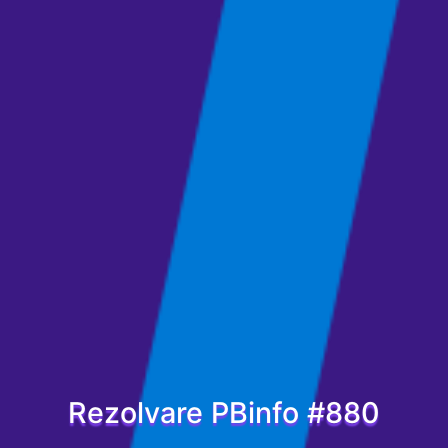
Rezolvare PBinfo #880