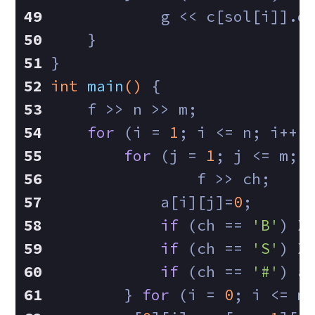
            g << c[sol[i]].d
    }
}
int
main
()
{
    f >> n >> m;
for
 (i = 
1
; i <= n; i++)
for
 (j = 
1
; j <= m; 
        	f >> ch;
            a[i][j]=
0
;
if
 (ch == 
'B'
) X
if
 (ch == 
'S'
) X
if
 (ch == 
'#'
) a
        } 
for
 (i = 
0
; i <= m