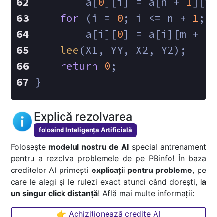
        a[
0
][i] = a[n + 
1
][i
for
 (i = 
0
; i <= n + 
1
; 
        a[i][
0
] = a[i][m + 
1
lee
(X1, YY, X2, Y2);
return
0
;
}
Explică rezolvarea
folosind Inteligența Artificială
Folosește
modelul nostru de AI
special antrenament
pentru a rezolva problemele de pe PBinfo! În baza
creditelor AI primești
explicații pentru probleme
, pe
care le alegi și le rulezi exact atunci când dorești,
la
un singur click distanță
! Află mai multe informații:
👉 Achiziționează credite AI