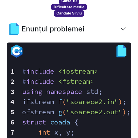
Clasa 10
Dificultate medie
Candale Silviu
Enunțul problemei
#
include
<iostream>
#
include
<fstream>
using
namespace
 std;
ifstream 
f
(
"soarece2.in"
)
;
ofstream 
g
(
"soarece2.out"
)
;
struct
coada
 {
int
 x, y;