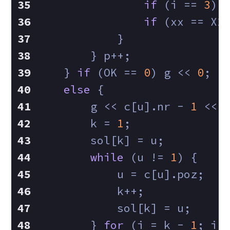
if
 (i == 
3
) 
if
 (xx == X2
            }
        } p++;
    } 
if
 (OK == 
0
) g << 
0
;
else
 {
        g << c[u].nr - 
1
 << 
        k = 
1
;
        sol[k] = u;
while
 (u != 
1
) {
            u = c[u].poz;
            k++;
            sol[k] = u;
        } 
for
 (i = k - 
1
; i 