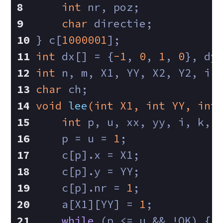
int
 nr, poz;
char
 directie;
} c[
1000001
];
int
 dx[] = {
-1
, 
0
, 
1
, 
0
}, dy
int
 n, m, X1, YY, X2, Y2, i,
char
 ch;
void
lee
(
int
 X1, 
int
 YY, 
int
int
 p, u, xx, yy, i, k, 
    p = u = 
1
;
    c[p].x = X1;
    c[p].y = YY;
    c[p].nr = 
1
;
    a[X1][YY] = 
1
;
while
 (p <= u && !OK) {