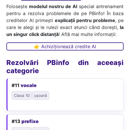
Folosește
modelul nostru de AI
special antrenament
pentru a rezolva problemele de pe PBinfo! În baza
creditelor AI primești
explicații pentru probleme
, pe
care le alegi și le rulezi exact atunci când dorești,
la
un singur click distanță
! Află mai multe informații:
👉 Achiziționează credite AI
Rezolvări PBinfo din aceeași
categorie
#11
vocale
Clasa 10
ușoară
#13
prefixe