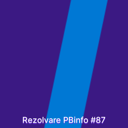
Rezolvare PBinfo #87