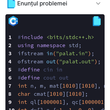
Enunțul problemei
#
include
<bits/stdc++.h>
using
namespace
 std;
ifstream 
in
(
"palat.in"
)
;
ofstream 
out
(
"palat.out"
)
;
#
define
 cin in
#
define
 cout out
int
 n, m, mat[
1010
][
1010
], m
char
 cmat[
1010
][
1010
];
int
 ql[
1000001
], qc[
1000001
]