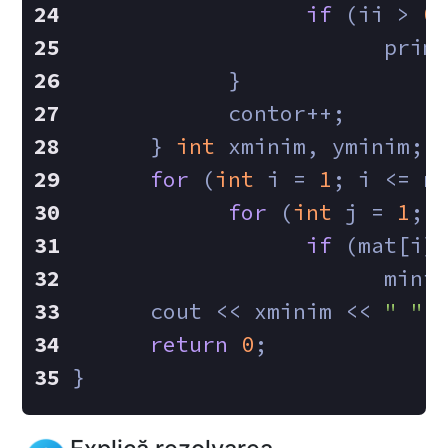
if
 (ii > 
0
                        prim
            }
            contor++;
      } 
int
 xminim, yminim;
for
 (
int
 i = 
1
; i <= n
for
 (
int
 j = 
1
; 
if
 (mat[i]
                        mini
      cout << xminim << 
" "
 
return
0
;
}