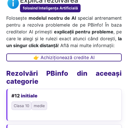
Explică rezolvarea
folosind Inteligența Artificială
Folosește
modelul nostru de AI
special antrenament
pentru a rezolva problemele de pe PBinfo! În baza
creditelor AI primești
explicații pentru probleme
, pe
care le alegi și le rulezi exact atunci când dorești,
la
un singur click distanță
! Află mai multe informații:
👉 Achiziționează credite AI
Rezolvări PBinfo din aceeași
categorie
#12
initiale
Clasa 10
medie