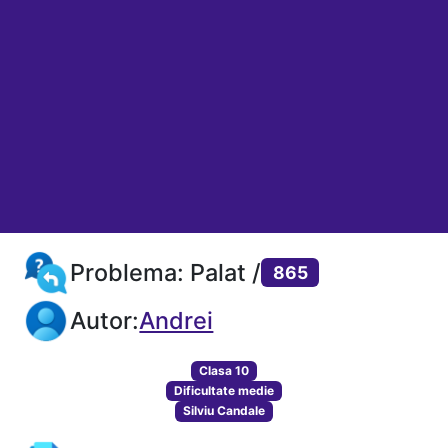
Problema: Palat /
865
Autor:
Andrei
Clasa 10
Dificultate medie
Silviu Candale