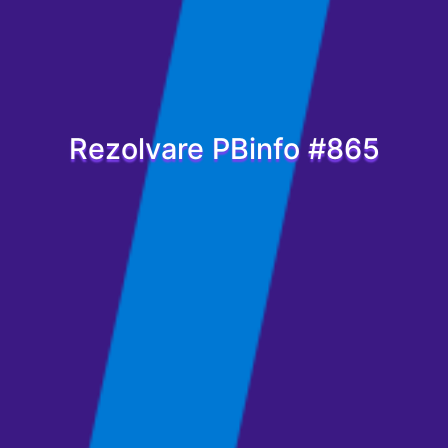
Rezolvare PBinfo #865