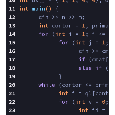
int
 dx[] = {
-1
, 
1
, 
0
, 
0
}, dy
int
main
()
{
      cin >> n >> m;
int
 contor = 
1
, prima 
for
 (
int
 i = 
1
; i <= n
for
 (
int
 j = 
1
; 
                  cin >> cma
if
 (cmat[i
else
if
 (c
            }
while
 (contor <= prima
int
 i = ql[conto
for
 (
int
 v = 
0
; 
int
 ii = i