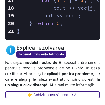
for
 (
int
 j = 
1
; j <=
            cout << vec[j] <
        cout << endl;
    } 
return
0
;
}
Explică rezolvarea
folosind Inteligența Artificială
Folosește
modelul nostru de AI
special antrenament
pentru a rezolva problemele de pe PBinfo! În baza
creditelor AI primești
explicații pentru probleme
, pe
care le alegi și le rulezi exact atunci când dorești,
la
un singur click distanță
! Află mai multe informații:
👉 Achiziționează credite AI