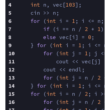
int
 n, vec[
103
];
    cin >> n;
for
 (
int
 i = 
1
; i <= n; 
if
 (i == n / 
2
 + 
1
) 
else
 vec[i] = 
0
;
    } 
for
 (
int
 i = 
1
; i <= n
for
 (
int
 j = 
1
; j <=
            cout << vec[j] <
        cout << endl;
for
 (
int
 j = n / 
2
 +
    } 
for
 (
int
 i = 
1
; i <= n
for
 (
int
 i = n / 
2
; i >=
for
 (
int
 j = n / 
2
 +