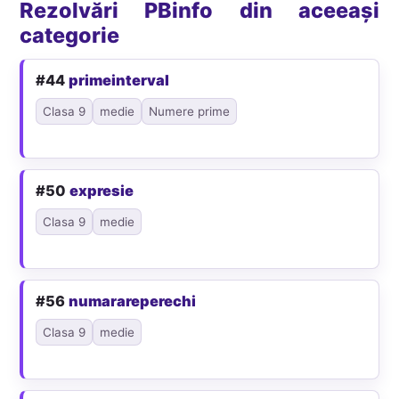
Rezolvări PBinfo din aceeași
categorie
#44
primeinterval
Clasa 9
medie
Numere prime
#50
expresie
Clasa 9
medie
#56
numarareperechi
Clasa 9
medie