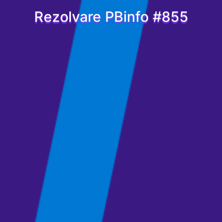
Rezolvare PBinfo #855