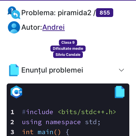
Problema: piramida2 /
855
Autor:
Andrei
Clasa 9
Dificultate medie
Silviu Candale
Enunțul problemei
#
include
<bits/stdc++.h>
using
namespace
 std;
int
main
()
{