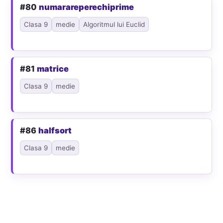
#80
numarareperechiprime
Clasa 9
medie
Algoritmul lui Euclid
#81
matrice
Clasa 9
medie
#86
halfsort
Clasa 9
medie