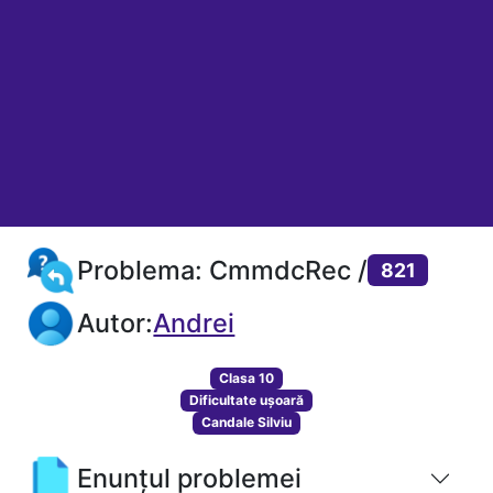
Problema: CmmdcRec /
821
Autor:
Andrei
Clasa 10
Dificultate ușoară
Candale Silviu
Enunțul problemei