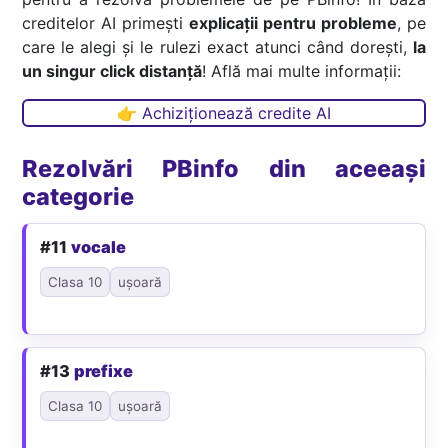
creditelor AI primești
explicații pentru probleme
, pe
care le alegi și le rulezi exact atunci când dorești,
la
un singur click distanță
! Află mai multe informații:
👉 Achiziționează credite AI
Rezolvări PBinfo din aceeași
categorie
#11
vocale
Clasa 10
ușoară
#13
prefixe
Clasa 10
ușoară