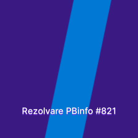
Rezolvare PBinfo #821