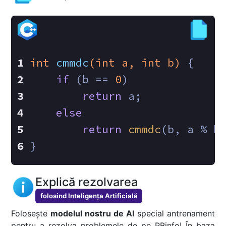
int
cmmdc
(
int
 a, 
int
 b)
{
if
 (b == 
0
)
return
 a;
else
return
cmmdc
(b, a % b
}
Explică rezolvarea
folosind Inteligența Artificială
Folosește
modelul nostru de AI
special antrenament
pentru a rezolva problemele de pe PBinfo! În baza