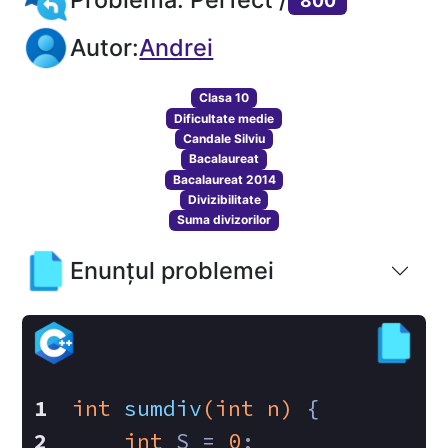
800
Autor:
Andrei
Clasa 10
Dificultate medie
Candale Silviu
Bacalaureat
Bacalaureat 2014
Divizibilitate
Suma divizorilor
Enunțul problemei
int
sumdiv
(
int
 n)
{
int
 S = 
0
;