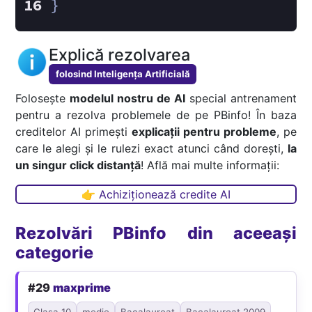
}
Explică rezolvarea
folosind Inteligența Artificială
Folosește
modelul nostru de AI
special antrenament
pentru a rezolva problemele de pe PBinfo! În baza
creditelor AI primești
explicații pentru probleme
, pe
care le alegi și le rulezi exact atunci când dorești,
la
un singur click distanță
! Află mai multe informații:
👉 Achiziționează credite AI
Rezolvări PBinfo din aceeași
categorie
#29
maxprime