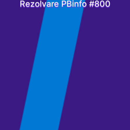
Rezolvare PBinfo #800