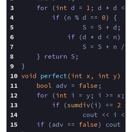
for
 (
int
 d = 
1
; d * d <=
if
 (n % d == 
0
) {
        	S = S + d;
if
 (d * d < n)
                S = S + n / 
    } 
return
 S;
}
void
perfect
(
int
 x, 
int
 y)
{
bool
 adv = 
false
;
for
 (
int
 i = y; i >= x; 
if
 (
sumdiv
(i) == 
2
 *
        	cout << i <<
if
 (adv == 
false
) cout <