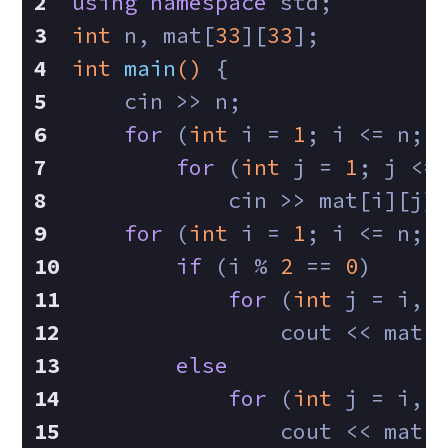
using
namespace
 std;
int
 n, mat[
33
][
33
];
int
main
()
{
    cin >> n;
for
 (
int
 i = 
1
; i <= n; 
for
 (
int
 j = 
1
; j <=
            cin >> mat[i][j]
for
 (
int
 i = 
1
; i <= n; 
if
 (i % 
2
 == 
0
)
for
 (
int
 j = i, 
                cout << mat[
else
for
 (
int
 j = i, 
                cout << mat[