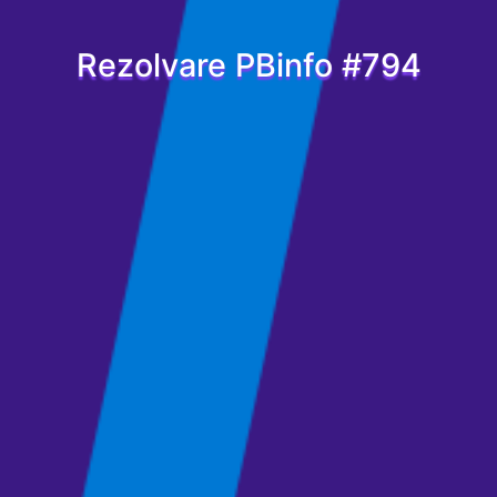
Rezolvare PBinfo #794