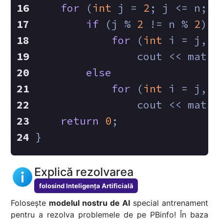
for
 (
int
 j = 
2
; j <= n; 
if
 (j % 
2
 != n % 
2
)
for
 (
int
 i = j, 
                cout << mat[
else
for
 (
int
 i = j, 
                cout << mat[
return
0
;
}
Explică rezolvarea
folosind Inteligența Artificială
Folosește
modelul nostru de AI
special antrenament
pentru a rezolva problemele de pe PBinfo! În baza