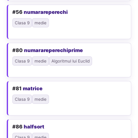
#56
numarareperechi
Clasa 9
medie
#80
numarareperechiprime
Clasa 9
medie
Algoritmul lui Euclid
#81
matrice
Clasa 9
medie
#86
halfsort
Clasa 9
medie