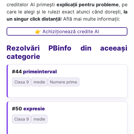
creditelor AI primești
explicații pentru probleme
, pe
care le alegi și le rulezi exact atunci când dorești,
la
un singur click distanță
! Află mai multe informații:
👉 Achiziționează credite AI
Rezolvări PBinfo din aceeași
categorie
#44
primeinterval
Clasa 9
medie
Numere prime
#50
expresie
Clasa 9
medie