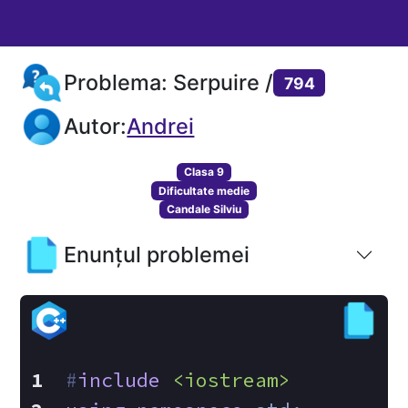
Problema: Serpuire /
794
Autor:
Andrei
Clasa 9
Dificultate medie
Candale Silviu
Enunțul problemei
#
include
<iostream>