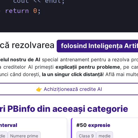
    cout << endl;
} 
return
0
;
ică rezolvarea
folosind Inteligența Artif
lul nostru de AI
special antrenament pentru a rezolva pr
a creditelor AI primești
explicații pentru probleme
, pe car
tunci când dorești,
la un singur click distanță
! Află mai multe
👉 Achiziționează credite AI
i PBinfo din aceeași categorie
nterval
#50
expresie
die
Numere prime
Clasa 9
medie