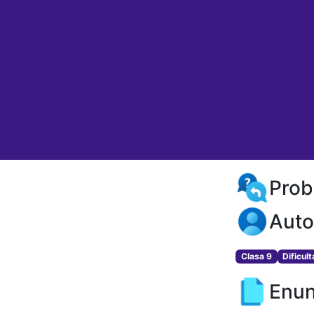
Prob
Auto
Clasa 9
Dificul
Enun