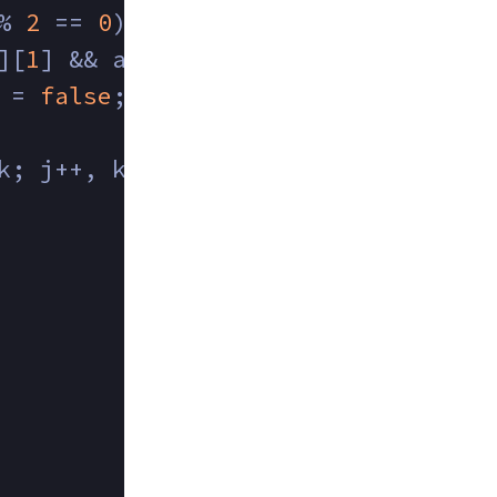
% 
2
 == 
0
) adv = 
false
;
][
1
] && adv; d = d + 
2
)
 = 
false
;
k; j++, k--) {