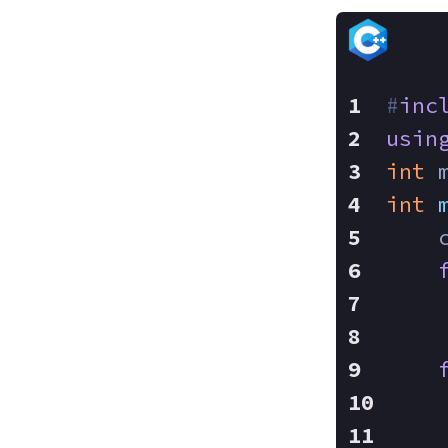
#
inc
usin
int
 
int
    
    