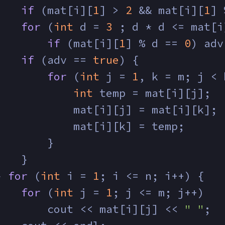
if
 (mat[i][
1
] > 
2
 && mat[i][
1
] 
for
 (
int
 d = 
3
 ; d * d <= mat[i
if
 (mat[i][
1
] % d == 
0
) adv
if
 (adv == 
true
) {
for
 (
int
 j = 
1
, k = m; j < 
int
 temp = mat[i][j];
            mat[i][j] = mat[i][k];
            mat[i][k] = temp;
        }
    }
} 
for
 (
int
 i = 
1
; i <= n; i++) {
for
 (
int
 j = 
1
; j <= m; j++)
        cout << mat[i][j] << 
" "
;