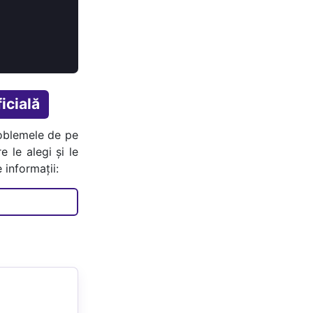
icială
oblemele de pe
e le alegi și le
 informații: