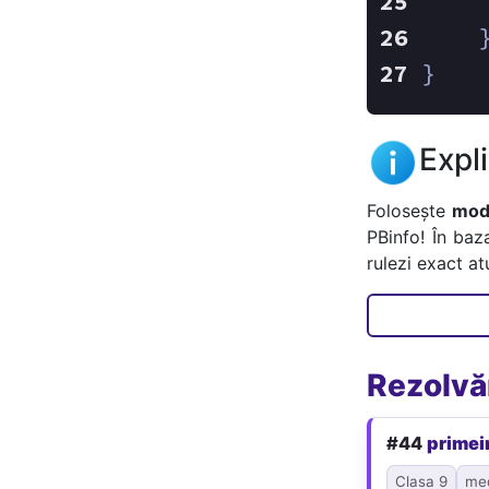
    
    
}
Expl
Folosește
mode
PBinfo! În baz
rulezi exact a
Rezolvăr
#44
primei
Clasa 9
me