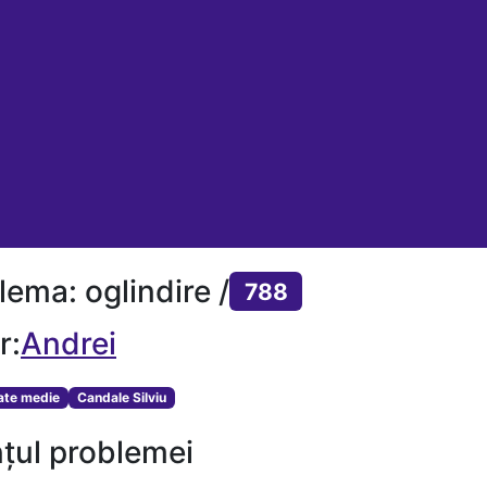
lema: oglindire /
788
r:
Andrei
tate medie
Candale Silviu
țul problemei