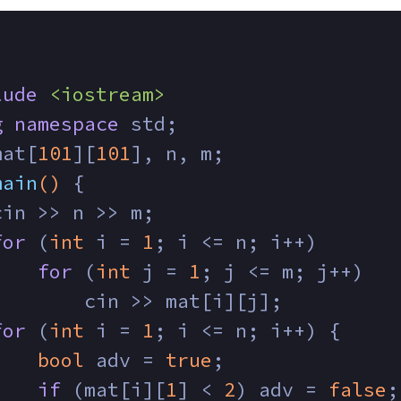
lude
<iostream>
g
namespace
 std;
mat[
101
][
101
], n, m;
main
()
{
cin >> n >> m;
for
 (
int
 i = 
1
; i <= n; i++)
for
 (
int
 j = 
1
; j <= m; j++)
        cin >> mat[i][j];
for
 (
int
 i = 
1
; i <= n; i++) {
bool
 adv = 
true
;
if
 (mat[i][
1
] < 
2
) adv = 
false
;