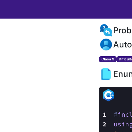
Prob
Auto
Clasa 9
Dificul
Enun
#
inc
usin