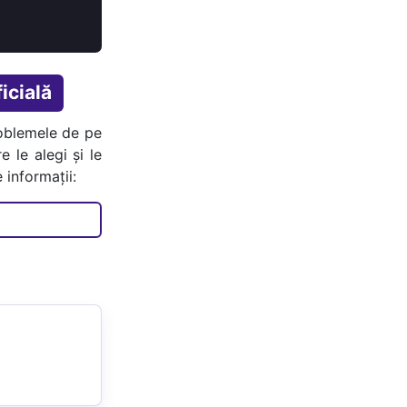
icială
oblemele de pe
e le alegi și le
 informații: