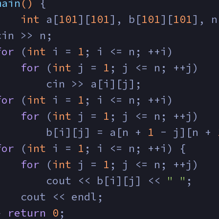
main
()
{
int
 a[
101
][
101
], b[
101
][
101
], n
cin >> n;
for
 (
int
 i = 
1
; i <= n; ++i)
for
 (
int
 j = 
1
; j <= n; ++j)
        cin >> a[i][j];
for
 (
int
 i = 
1
; i <= n; ++i)
for
 (
int
 j = 
1
; j <= n; ++j)
        b[i][j] = a[n + 
1
 - j][n + 
for
 (
int
 i = 
1
; i <= n; ++i) {
for
 (
int
 j = 
1
; j <= n; ++j)
        cout << b[i][j] << 
" "
;
    cout << endl;
} 
return
0
;