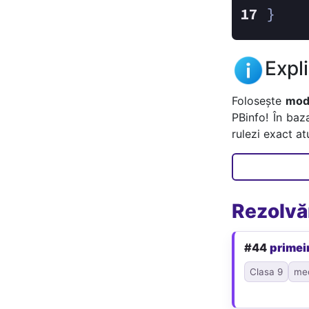
}
Expl
Folosește
mode
PBinfo! În baz
rulezi exact a
Rezolvăr
#44
primei
Clasa 9
me