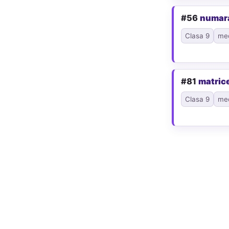
#56
numar
Clasa 9
me
#81
matric
Clasa 9
me