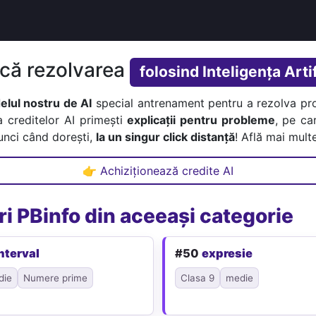
ică rezolvarea
folosind Inteligența Artif
lul nostru de AI
special antrenament pentru a rezolva pr
a creditelor AI primești
explicații pentru probleme
, pe car
tunci când dorești,
la un singur click distanță
! Află mai multe
👉 Achiziționează credite AI
i PBinfo din aceeași categorie
nterval
#50
expresie
die
Numere prime
Clasa 9
medie