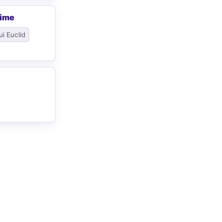
rime
ui Euclid