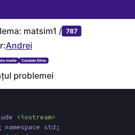
lema: matsim1 /
787
r:
Andrei
tate medie
Candale Silviu
țul problemei
lude
<iostream>
g
namespace
 std;