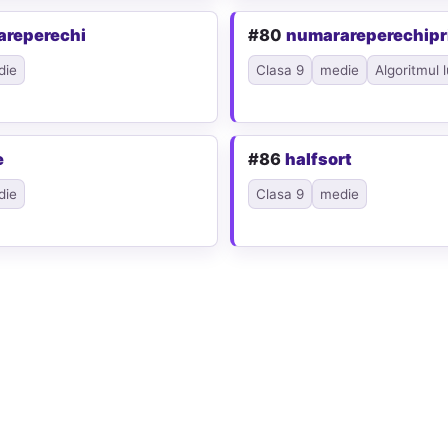
areperechi
#80
numarareperechip
die
Clasa 9
medie
Algoritmul l
e
#86
halfsort
die
Clasa 9
medie