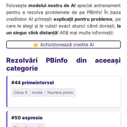
Folosește
modelul nostru de AI
special antrenament
pentru a rezolva problemele de pe PBinfo! În baza
creditelor AI primești
explicații pentru probleme
, pe
care le alegi și le rulezi exact atunci când dorești,
la
un singur click distanță
! Află mai multe informații:
👉 Achiziționează credite AI
Rezolvări PBinfo din aceeași
categorie
#44
primeinterval
Clasa 9
medie
Numere prime
#50
expresie