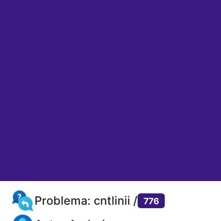
Problema: cntlinii /
776