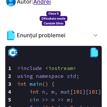
Autor:
Andrei
Clasa 9
Dificultate medie
Candale Silviu
Enunțul problemei
#
include
<iostream>
using
namespace
 std;
int
main
()
{
int
 n, m, mat[
101
][
101
],
    cin >> n >> m;