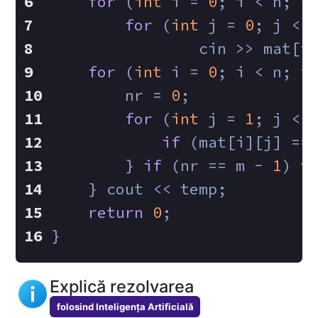
for
 (
int
 i = 
0
; i < n; i
for
 (
int
 j = 
0
; j < 
        	cin >> mat
for
 (
int
 i = 
0
; i < n; i
        nr = 
0
;
for
 (
int
 j = 
1
; j < 
if
 (mat[i][j] ==
        } 
if
 (nr == m - 
1
) t
    } cout << temp;
return
0
;
}
Explică rezolvarea
folosind Inteligența Artificială