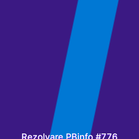
Rezolvare PBinfo #776