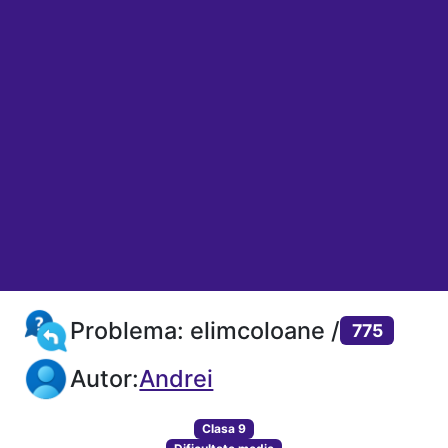
Problema: elimcoloane /
775
Autor:
Andrei
Clasa 9