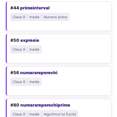
#44
primeinterval
Clasa 9
medie
Numere prime
#50
expresie
Clasa 9
medie
#56
numarareperechi
Clasa 9
medie
#80
numarareperechiprime
Clasa 9
medie
Algoritmul lui Euclid