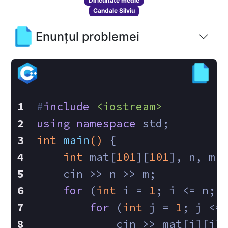
Dificultate medie
Candale Silviu
Enunțul problemei
#
include
<iostream>
using
namespace
 std;
int
main
()
{
int
 mat[
101
][
101
], n, m;
    cin >> n >> m;
for
 (
int
 i = 
1
; i <= n; 
for
 (
int
 j = 
1
; j <=
            cin >> mat[i][j]