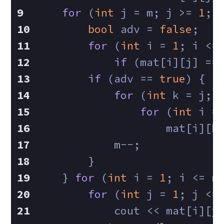
for
 (
int
 j = m; j >= 
1
; 
bool
 adv = 
false
;
for
 (
int
 i = 
1
; i <=
if
 (mat[i][j] ==
if
 (adv == 
true
) {
for
 (
int
 k = j; 
for
 (
int
 i =
                    mat[i][k
            m--;
        }
    } 
for
 (
int
 i = 
1
; i <= n
for
 (
int
 j = 
1
; j <=
            cout << mat[i][j