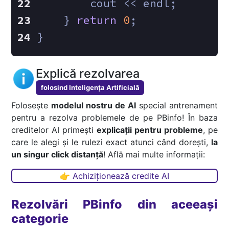
        cout << endl;
    } 
return
0
;
}
Explică rezolvarea
folosind Inteligența Artificială
Folosește
modelul nostru de AI
special antrenament
pentru a rezolva problemele de pe PBinfo! În baza
creditelor AI primești
explicații pentru probleme
, pe
care le alegi și le rulezi exact atunci când dorești,
la
un singur click distanță
! Află mai multe informații:
👉 Achiziționează credite AI
Rezolvări PBinfo din aceeași
categorie