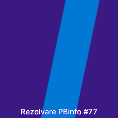
Rezolvare PBinfo #77