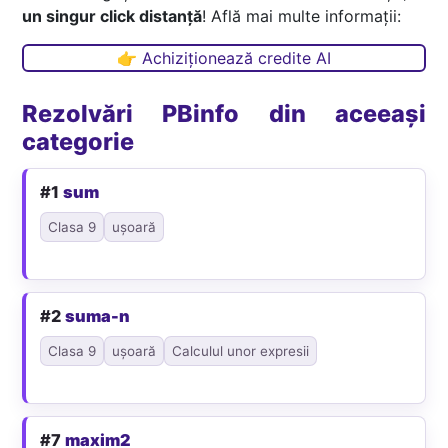
un singur click distanță
! Află mai multe informații:
👉 Achiziționează credite AI
Rezolvări PBinfo din aceeași
categorie
#1
sum
Clasa 9
ușoară
#2
suma-n
Clasa 9
ușoară
Calculul unor expresii
#7
maxim2