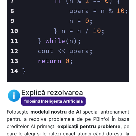
if
 (n % 
2
 == 
0
) { 
            upara = n % 
10
;
            n = 
0
;
        } n = n / 
10
;
    } 
while
(n);
    cout << upara;
return
0
;
}
Explică rezolvarea
folosind Inteligența Artificială
Folosește
modelul nostru de AI
special antrenament
pentru a rezolva problemele de pe PBinfo! În baza
creditelor AI primești
explicații pentru probleme
, pe
care le alegi și le rulezi exact atunci când dorești,
la