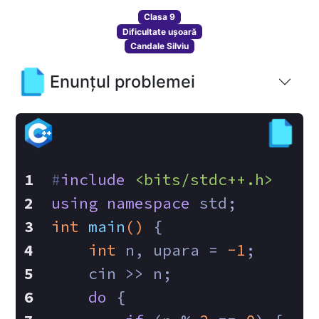
Clasa 9
Dificultate ușoară
Candale Silviu
Enunțul problemei
#
include
<bits/stdc++.h>
using
namespace
 std;
int
main
()
{
int
 n, upara = 
-1
;
    cin >> n;
do
 {