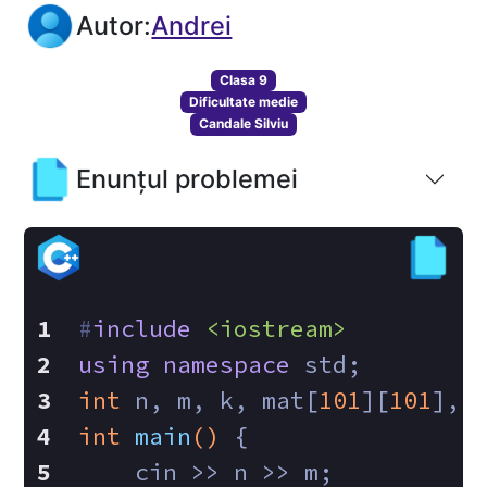
Autor:
Andrei
Clasa 9
Dificultate medie
Candale Silviu
Enunțul problemei
#
include
<iostream>
using
namespace
 std;
int
 n, m, k, mat[
101
][
101
], 
int
main
()
{
    cin >> n >> m;