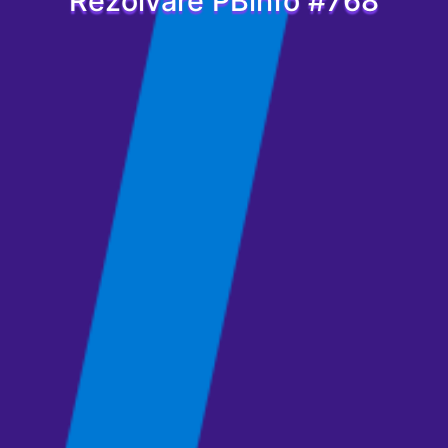
Rezolvare PBinfo #768