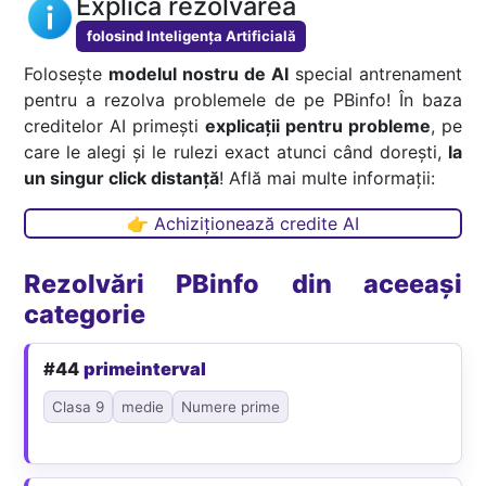
Explică rezolvarea
folosind Inteligența Artificială
Folosește
modelul nostru de AI
special antrenament
pentru a rezolva problemele de pe PBinfo! În baza
creditelor AI primești
explicații pentru probleme
, pe
care le alegi și le rulezi exact atunci când dorești,
la
un singur click distanță
! Află mai multe informații:
👉 Achiziționează credite AI
Rezolvări PBinfo din aceeași
categorie
#44
primeinterval
Clasa 9
medie
Numere prime