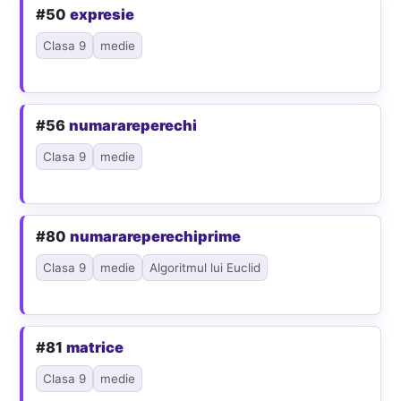
#50
expresie
Clasa 9
medie
#56
numarareperechi
Clasa 9
medie
#80
numarareperechiprime
Clasa 9
medie
Algoritmul lui Euclid
#81
matrice
Clasa 9
medie