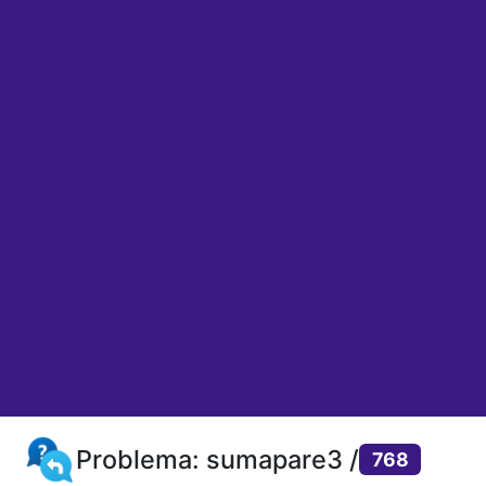
Problema: sumapare3 /
768