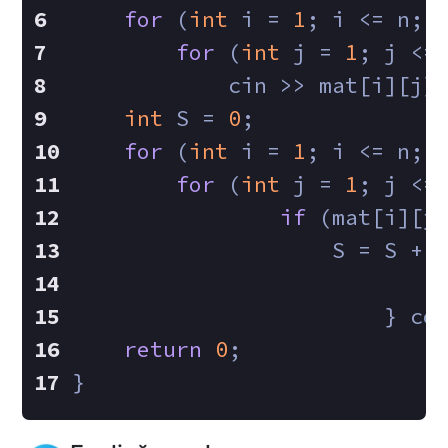
for
 (
int
 i = 
1
; i <= n; 
for
 (
int
 j = 
1
; j <=
            cin >> mat[i][j]
int
 S = 
0
;
for
 (
int
 i = 
1
; i <= n; 
for
 (
int
 j = 
1
; j <=
if
 (mat[i][j
                    S = S + 
    			
return
0
;
}