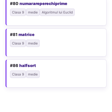
#80
numarareperechiprime
Clasa 9
medie
Algoritmul lui Euclid
#81
matrice
Clasa 9
medie
#86
halfsort
Clasa 9
medie