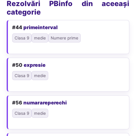
Rezolvări PBinfo din aceeași
categorie
#44
primeinterval
Clasa 9
medie
Numere prime
#50
expresie
Clasa 9
medie
#56
numarareperechi
Clasa 9
medie