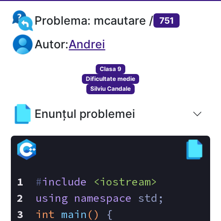
Problema: mcautare /
751
Autor:
Andrei
Clasa 9
Dificultate medie
Silviu Candale
Enunțul problemei
#
include
<iostream>
using
namespace
 std;
int
main
()
{