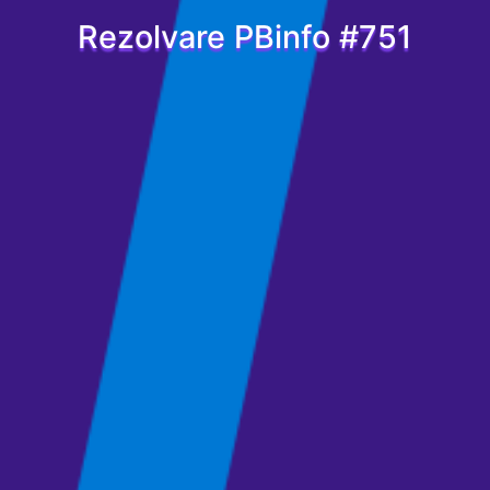
Rezolvare PBinfo #751