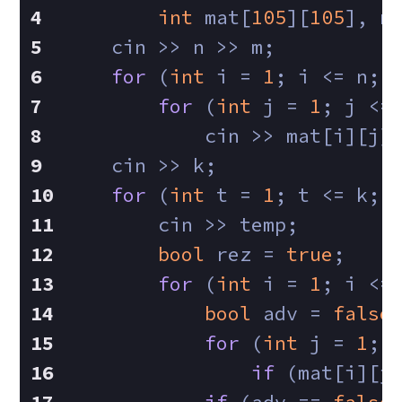
int
 mat[
105
][
105
], n
    cin >> n >> m;
for
 (
int
 i = 
1
; i <= n; 
for
 (
int
 j = 
1
; j <=
            cin >> mat[i][j]
    cin >> k;
for
 (
int
 t = 
1
; t <= k; 
        cin >> temp;
bool
 rez = 
true
;
for
 (
int
 i = 
1
; i <=
bool
 adv = 
false
for
 (
int
 j = 
1
; 
if
 (mat[i][j