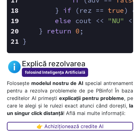
if
 (adv == 
false
        } 
if
 (rez == 
true
) c
else
 cout << 
"NU"
 <<
    } 
return
0
;
}
Explică rezolvarea
folosind Inteligența Artificială
Folosește
modelul nostru de AI
special antrenament
pentru a rezolva problemele de pe PBinfo! În baza
creditelor AI primești
explicații pentru probleme
, pe
care le alegi și le rulezi exact atunci când dorești,
la
un singur click distanță
! Află mai multe informații:
👉 Achiziționează credite AI