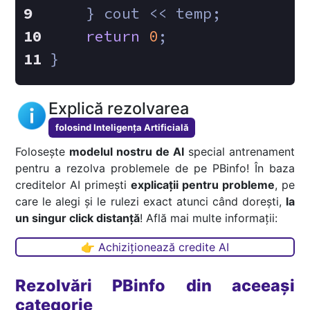
    } cout << temp;
return
0
;
}
Explică rezolvarea
folosind Inteligența Artificială
Folosește
modelul nostru de AI
special antrenament
pentru a rezolva problemele de pe PBinfo! În baza
creditelor AI primești
explicații pentru probleme
, pe
care le alegi și le rulezi exact atunci când dorești,
la
un singur click distanță
! Află mai multe informații:
👉 Achiziționează credite AI
Rezolvări PBinfo din aceeași
categorie