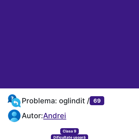
Problema: oglindit /
69
Autor:
Andrei
Clasa 9
Dificultate ușoară