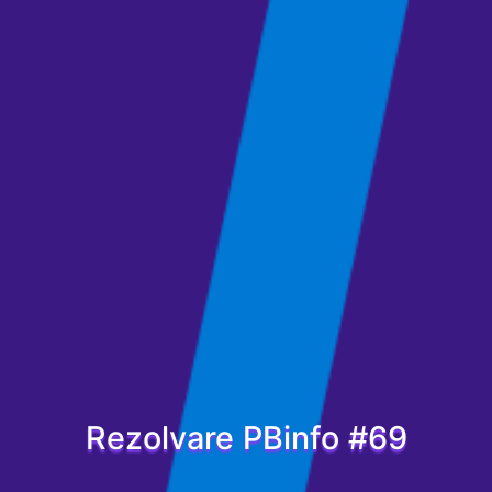
Rezolvare PBinfo #69