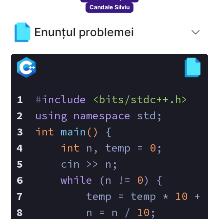
Candale Silviu
Enunțul problemei
#
include
<bits/stdc++.h>
using
namespace
 std;
int
main
()
{
int
 n, temp = 
0
;
    cin >> n;
while
 (n != 
0
) {
        temp = temp * 
10
 + n
        n = n / 
10
;