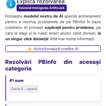
Explică rezolvarea
folosind Inteligența Artificială
Folosește
modelul nostru de AI
special antrenament
pentru a rezolva problemele de pe PBinfo! În baza
creditelor AI primești
explicații pentru probleme
, pe
care le alegi și le rulezi exact atunci când dorești,
la
un singur click distanță
! Află mai multe informații:
👉 Achiziționează credite AI
Rezolvări PBinfo din aceeași
categorie
#1
sum
Clasa 9
ușoară