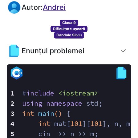
Autor:
Andrei
Clasa 9
Dificultate ușoară
Candale Silviu
Enunțul problemei
#
include
<iostream>
using
namespace
 std;
int
main
()
{
int
 mat[
101
][
101
], n, m,
    cin  >> n >> m;