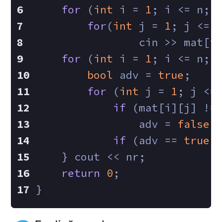
for
 (
int
 i = 
1
; i <= n; 
for
(
int
 j = 
1
; j <= 
        	cin >> mat
for
 (
int
 i = 
1
; i <= n; 
bool
 adv = 
true
;
for
 (
int
 j = 
1
; j <=
if
 (mat[i][j] !=
            	adv = 
false
;
if
 (adv == 
true
)
    } cout << nr;
return
0
;
}