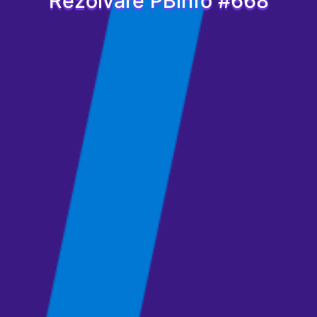
Rezolvare PBinfo #668