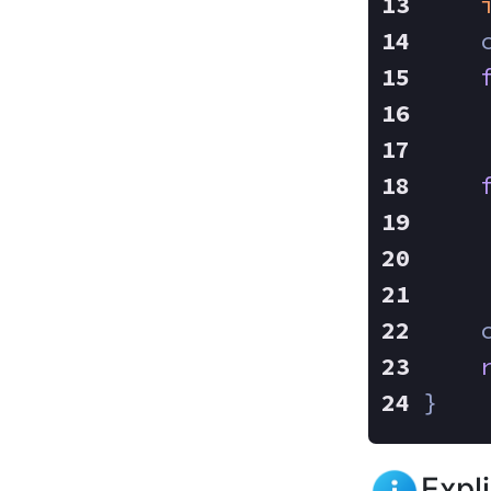
    
    
    
}
Expl