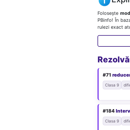
Folosește
mode
PBinfo! În baz
rulezi exact a
Rezolvăr
#71
reduce
Clasa 9
difi
#184
Interv
Clasa 9
difi