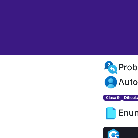
Prob
Auto
Clasa 9
Dificult
Enun