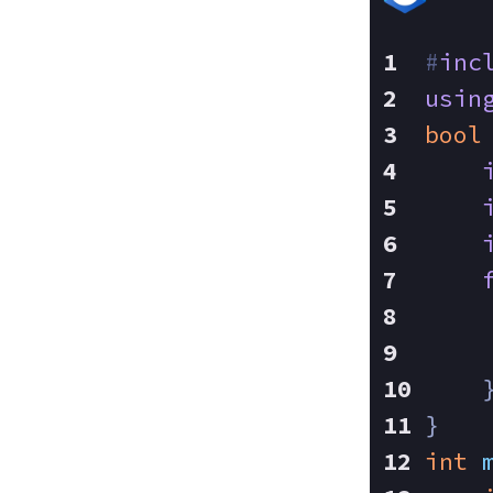
#
inc
usin
bool
    
}
int