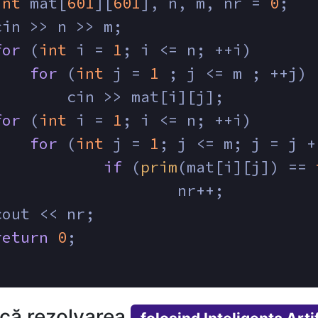
int
 mat[
601
][
601
], n, m, nr = 
0
;
cin >> n >> m;
for
 (
int
 i = 
1
; i <= n; ++i)
for
 (
int
 j = 
1
 ; j <= m ; ++j)
        cin >> mat[i][j];
for
 (
int
 i = 
1
; i <= n; ++i)
for
 (
int
 j = 
1
; j <= m; j = j +
if
 (
prim
(mat[i][j]) == 
    			nr++;
cout << nr;
return
0
;
ică rezolvarea