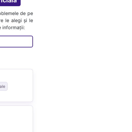
icială
oblemele de pe
e le alegi și le
 informații:
ale