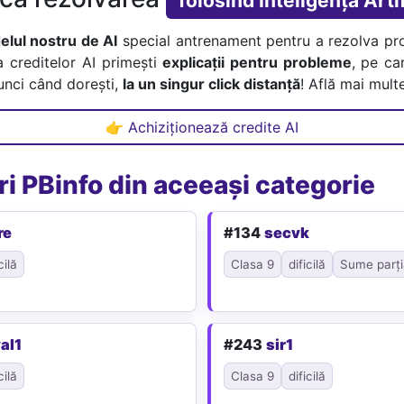
folosind Inteligența Artif
lul nostru de AI
special antrenament pentru a rezolva pr
a creditelor AI primești
explicații pentru probleme
, pe car
tunci când dorești,
la un singur click distanță
! Află mai multe
👉 Achiziționează credite AI
i PBinfo din aceeași categorie
re
#134
secvk
cilă
Clasa 9
dificilă
Sume parți
al1
#243
sir1
cilă
Clasa 9
dificilă