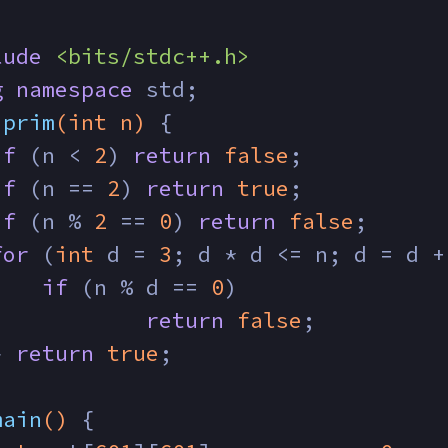
lude
<bits/stdc++.h>
g
namespace
 std;
prim
(
int
 n)
{
if
 (n < 
2
) 
return
false
;
if
 (n == 
2
) 
return
true
;
if
 (n % 
2
 == 
0
) 
return
false
;
for
 (
int
 d = 
3
; d * d <= n; d = d +
if
 (n % d == 
0
)
return
false
;
} 
return
true
;
main
()
{