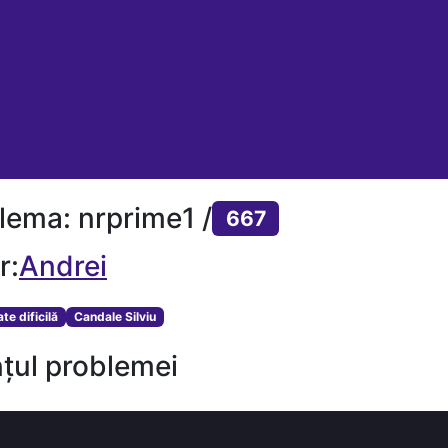
lema: nrprime1 /
667
r:
Andrei
ate dificilă
Candale Silviu
țul problemei