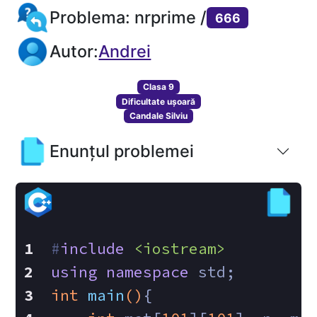
Problema: nrprime /
666
Autor:
Andrei
Clasa 9
Dificultate ușoară
Candale Silviu
Enunțul problemei
#
include
<iostream>
using
namespace
 std;
int
main
()
{