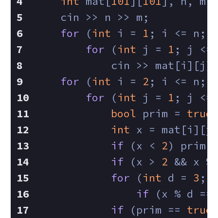
int
 mat[
101
][
101
], n, m,
    cin >> n >> m;
for
 (
int
 i = 
1
; i <= n; 
for
 (
int
 j = 
1
; j <=
            cin >> mat[i][j]
for
 (
int
 i = 
2
; i <= n; 
for
 (
int
 j = 
1
; j <=
bool
 prim = 
true
int
 x = mat[i][j
if
 (x < 
2
) prim 
if
 (x > 
2
 && x %
for
 (
int
 d = 
3
; 
if
 (x % d ==
if
 (prim == 
true