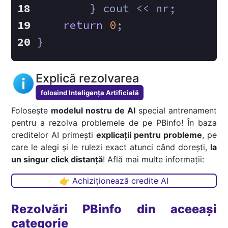
        } cout << nr;
return
0
;
}
Explică rezolvarea
folosind Inteligența Artificială
Folosește
modelul nostru de AI
special antrenament
pentru a rezolva problemele de pe PBinfo! În baza
creditelor AI primești
explicații pentru probleme
, pe
care le alegi și le rulezi exact atunci când dorești,
la
un singur click distanță
! Află mai multe informații:
👉 Achiziționează credite AI
Rezolvări PBinfo din aceeași
categorie