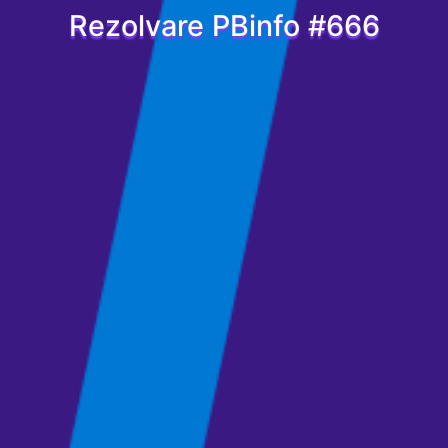
Rezolvare PBinfo #666