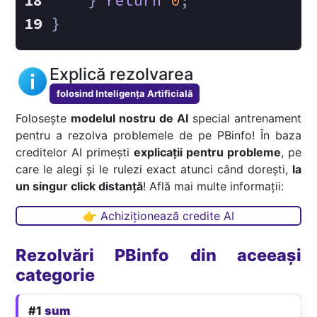
    } 
return
0
;
}
Explică rezolvarea
folosind Inteligența Artificială
Folosește
modelul nostru de AI
special antrenament
pentru a rezolva problemele de pe PBinfo! În baza
creditelor AI primești
explicații pentru probleme
, pe
care le alegi și le rulezi exact atunci când dorești,
la
un singur click distanță
! Află mai multe informații:
👉 Achiziționează credite AI
Rezolvări PBinfo din aceeași
categorie
#1
sum