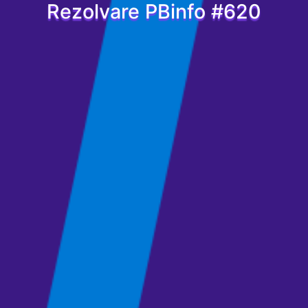
Rezolvare PBinfo #620