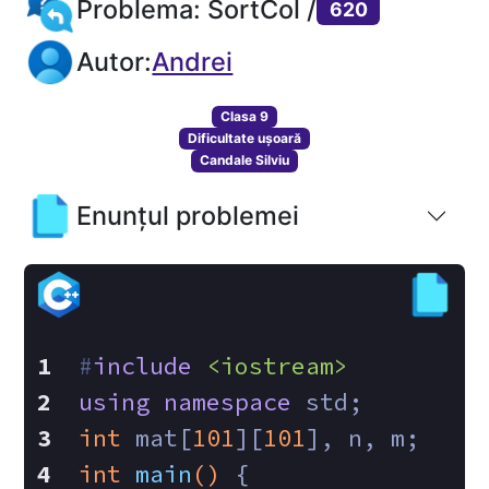
Problema: SortCol /
620
Autor:
Andrei
Clasa 9
Dificultate ușoară
Candale Silviu
Enunțul problemei
#
include
<iostream>
using
namespace
 std;
int
 mat[
101
][
101
], n, m;
int
main
()
{