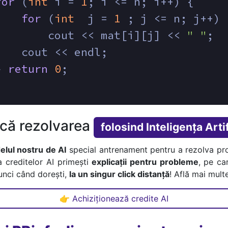
for
 (
int
 i = 
1
; i <= n; i++) {
for
 (
int
  j = 
1
 ; j <= n; j++)
        cout << mat[i][j] << 
" "
;
    cout << endl;
} 
return
0
;
ică rezolvarea
folosind Inteligența Artif
lul nostru de AI
special antrenament pentru a rezolva pr
a creditelor AI primești
explicații pentru probleme
, pe car
tunci când dorești,
la un singur click distanță
! Află mai multe
👉 Achiziționează credite AI