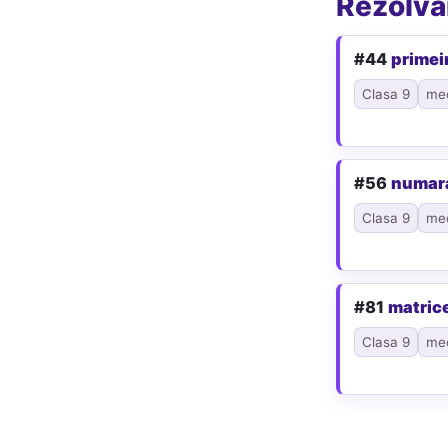
Rezolvăr
#44
primei
Clasa 9
me
#56
numar
Clasa 9
me
#81
matric
Clasa 9
me