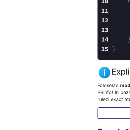
    
    
    
}
Expl
Folosește
mode
PBinfo! În baz
rulezi exact a