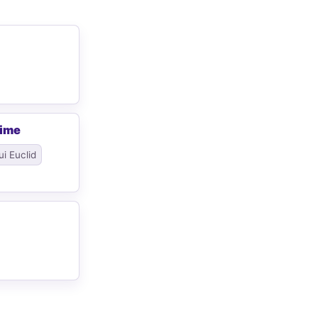
rime
ui Euclid