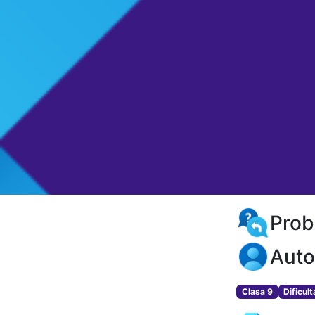
Prob
Auto
Clasa 9
Dificul