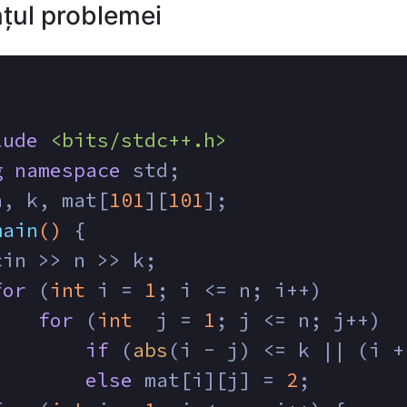
țul problemei
lude
<bits/stdc++.h>
g
namespace
 std;
n, k, mat[
101
][
101
];
main
()
{
cin >> n >> k;
for
 (
int
 i = 
1
; i <= n; i++) 
for
 (
int
  j = 
1
; j <= n; j++)
if
 (
abs
(i - j) <= k || (i +
else
 mat[i][j] = 
2
;