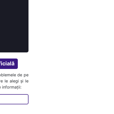
icială
oblemele de pe
e le alegi și le
 informații: