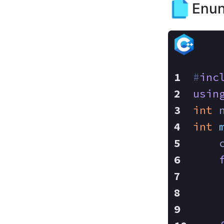
Enun
#
inc
usin
int
 
int
    