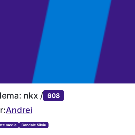
lema: nkx /
608
r:
Andrei
tate medie
Candale Silviu