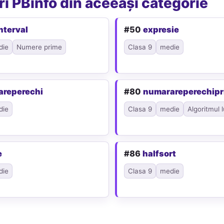
i PBinfo din aceeași categorie
nterval
#50
expresie
die
Numere prime
Clasa 9
medie
areperechi
#80
numarareperechip
die
Clasa 9
medie
Algoritmul l
e
#86
halfsort
die
Clasa 9
medie