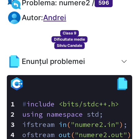
Problema: numere2 /
596
Autor:
Andrei
Clasa 9
Dificultate medie
Silviu Candale
Enunțul problemei
#
include
<bits/stdc++.h>
using
namespace
 std;
ifstream 
in
(
"numere2.in"
)
;
ofstream 
out
(
"numere2.out"
)
;