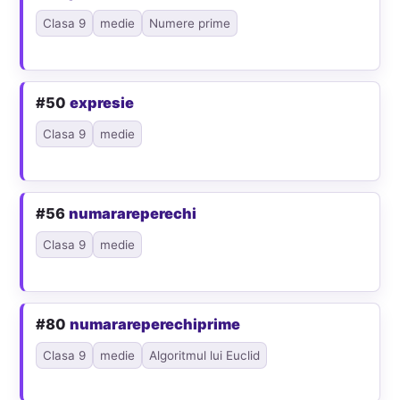
Clasa 9
medie
Numere prime
#50
expresie
Clasa 9
medie
#56
numarareperechi
Clasa 9
medie
#80
numarareperechiprime
Clasa 9
medie
Algoritmul lui Euclid