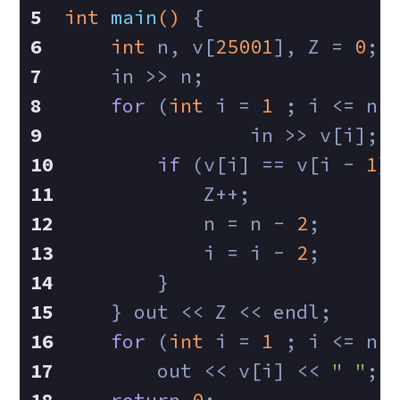
int
main
()
{
int
 n, v[
25001
], Z = 
0
;
    in >> n;
for
 (
int
 i = 
1
 ; i <= n 
        	in >> v[i];
if
 (v[i] == v[i - 
1
]
            Z++;
            n = n - 
2
;
            i = i - 
2
;
        }
    } out << Z << endl;
for
 (
int
 i = 
1
 ; i <= n 
        out << v[i] << 
" "
;