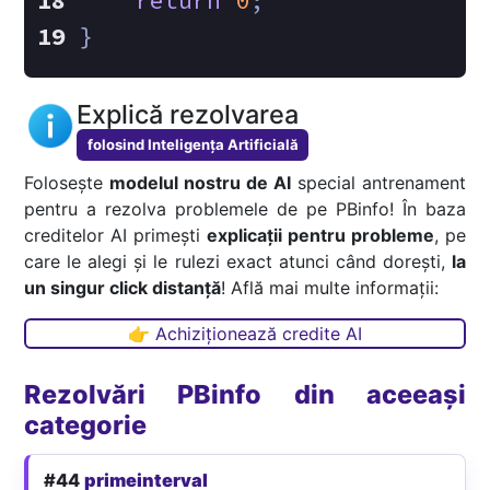
return
0
;
}
Explică rezolvarea
folosind Inteligența Artificială
Folosește
modelul nostru de AI
special antrenament
pentru a rezolva problemele de pe PBinfo! În baza
creditelor AI primești
explicații pentru probleme
, pe
care le alegi și le rulezi exact atunci când dorești,
la
un singur click distanță
! Află mai multe informații:
👉 Achiziționează credite AI
Rezolvări PBinfo din aceeași
categorie
#44
primeinterval