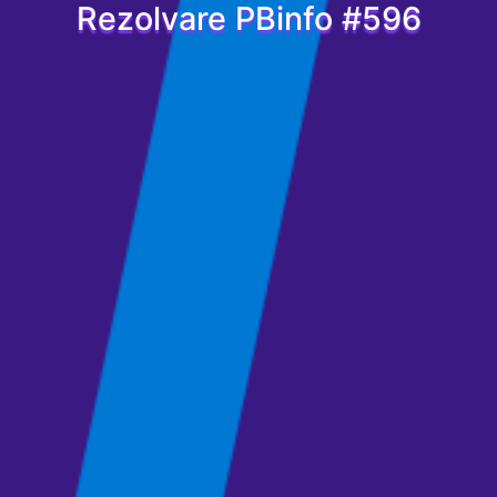
Rezolvare PBinfo #596