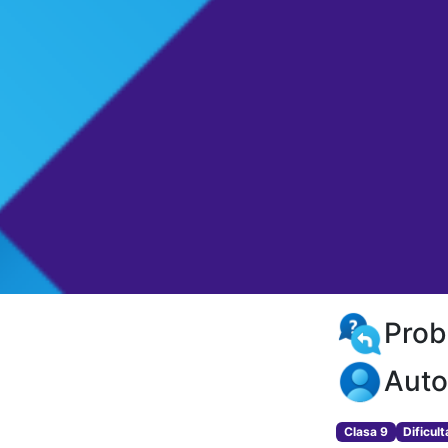
Prob
Auto
Clasa 9
Dificul