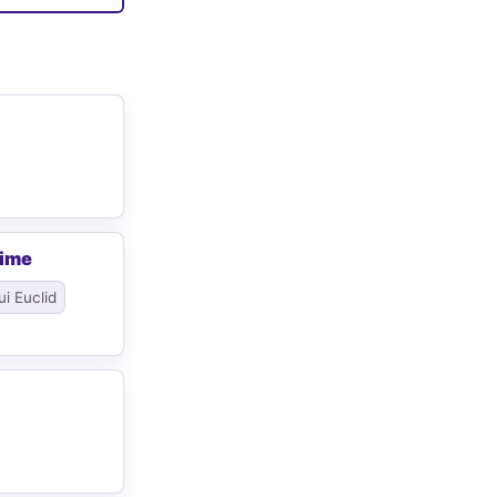
rime
ui Euclid