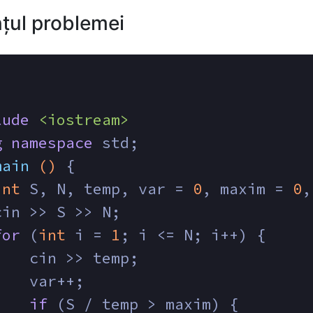
țul problemei
lude
<iostream>
g
namespace
 std;
main
()
{
int
 S, N, temp, var = 
0
, maxim = 
0
,
cin >> S >> N;
for
 (
int
 i = 
1
; i <= N; i++) {
    cin >> temp;
    var++;
if
 (S / temp > maxim) {