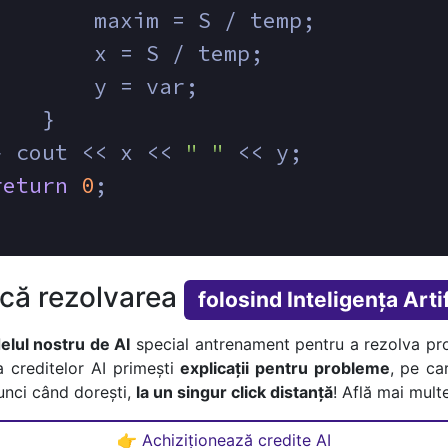
        maxim = S / temp;
        x = S / temp;
        y = var;
    }
} cout << x << 
" "
 << y;
return
0
;
ică rezolvarea
folosind Inteligența Artif
lul nostru de AI
special antrenament pentru a rezolva pr
a creditelor AI primești
explicații pentru probleme
, pe car
tunci când dorești,
la un singur click distanță
! Află mai multe
👉 Achiziționează credite AI