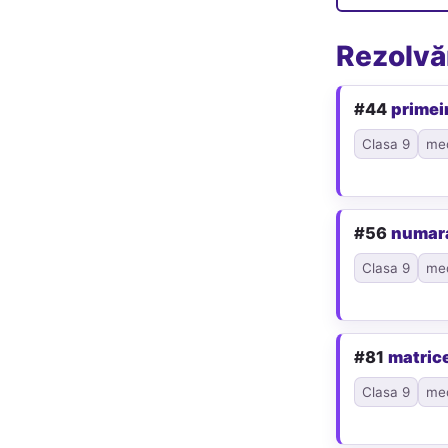
Rezolvăr
#44
primei
Clasa 9
me
#56
numar
Clasa 9
me
#81
matric
Clasa 9
me