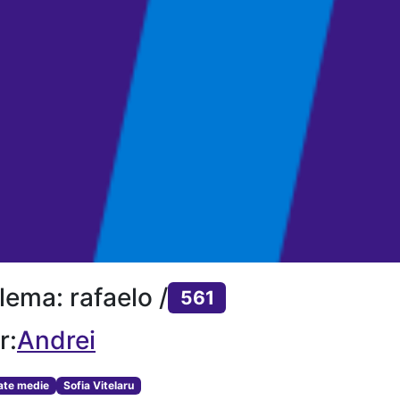
lema: rafaelo /
561
r:
Andrei
tate medie
Sofia Vitelaru