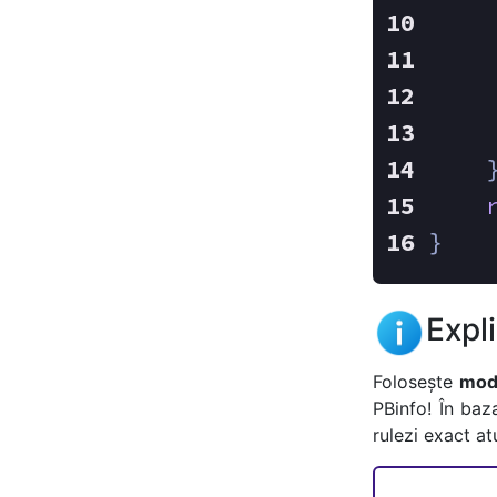
    
    
    
    
    
}
Expl
Folosește
mode
PBinfo! În baz
rulezi exact a