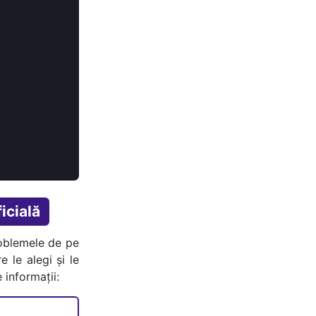
icială
oblemele de pe
e le alegi și le
 informații: