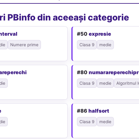
i PBinfo din aceeași categorie
nterval
#50
expresie
die
Numere prime
Clasa 9
medie
areperechi
#80
numarareperechip
die
Clasa 9
medie
Algoritmul l
e
#86
halfsort
die
Clasa 9
medie