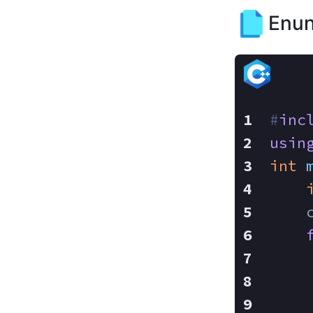
Enun
#
inc
usin
int
    
    
    