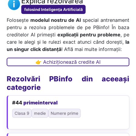
Explică rezolvarea
folosind Inteligența Artificială
Folosește
modelul nostru de AI
special antrenament
pentru a rezolva problemele de pe PBinfo! În baza
creditelor AI primești
explicații pentru probleme
, pe
care le alegi și le rulezi exact atunci când dorești,
la
un singur click distanță
! Află mai multe informații:
👉 Achiziționează credite AI
Rezolvări PBinfo din aceeași
categorie
#44
primeinterval
Clasa 9
medie
Numere prime