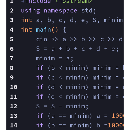
#
include
<iostream>
using
namespace
 std;
int
 a, b, c, d, e, S, minim;
int
main
()
{
    cin >> a >> b >> c >> d 
    S = a + b + c + d + e;
    minim = a;
if
 (b < minim) minim = b
if
 (c < minim) minim = c
if
 (d < minim) minim = d
if
 (e < minim) minim = e
    S = S - minim;
if
 (a == minim) a = 
1000
if
 (b == minim) b =
10000