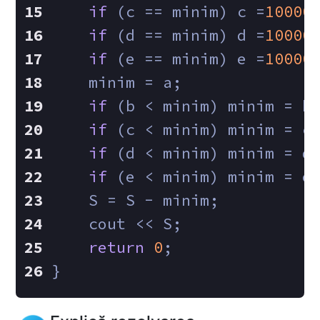
if
 (c == minim) c =
10000
if
 (d == minim) d =
10000
if
 (e == minim) e =
10000
    minim = a;
if
 (b < minim) minim = b
if
 (c < minim) minim = c
if
 (d < minim) minim = d
if
 (e < minim) minim = e
    S = S - minim;
    cout << S;
return
0
;
}