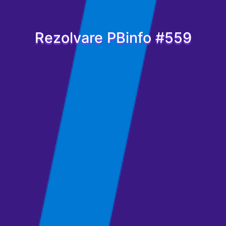
Rezolvare PBinfo #559