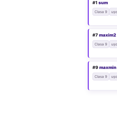
#1
sum
Clasa 9
ușo
#7
maxim2
Clasa 9
ușo
#9
maxmin
Clasa 9
ușo