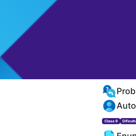
Prob
Auto
Clasa 9
Dificul