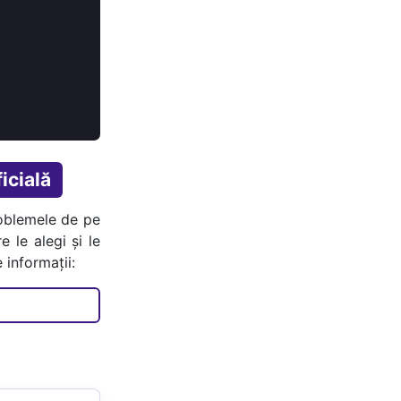
icială
oblemele de pe
e le alegi și le
 informații: