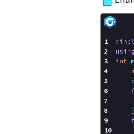
Enun
#
inc
usin
int
    
    
    