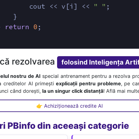
        cout << v[i] << 
" "
;
    } 
} 
return
0
;
ică rezolvarea
folosind Inteligența Artif
lul nostru de AI
special antrenament pentru a rezolva pr
a creditelor AI primești
explicații pentru probleme
, pe car
tunci când dorești,
la un singur click distanță
! Află mai multe
👉 Achiziționează credite AI
i PBinfo din aceeași categorie