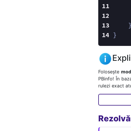
    
    
    
}
Expl
Folosește
mode
PBinfo! În baz
rulezi exact a
Rezolvăr