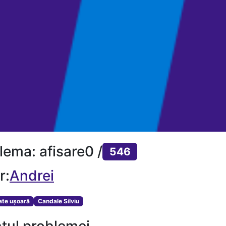
lema: afisare0 /
546
r:
Andrei
tate ușoară
Candale Silviu