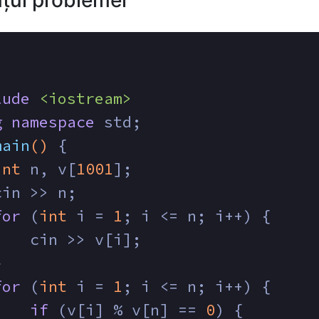
țul problemei
lude
<iostream>
g
namespace
 std;
main
()
{
int
 n, v[
1001
];
cin >> n;
for
 (
int
 i = 
1
; i <= n; i++) {
    cin >> v[i];
}
for
 (
int
 i = 
1
; i <= n; i++) {
if
 (v[i] % v[n] == 
0
) {