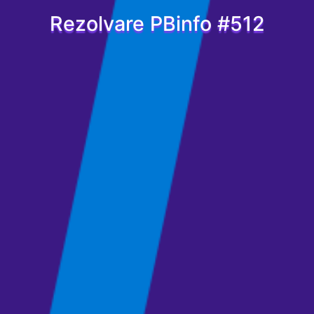
Rezolvare PBinfo #512