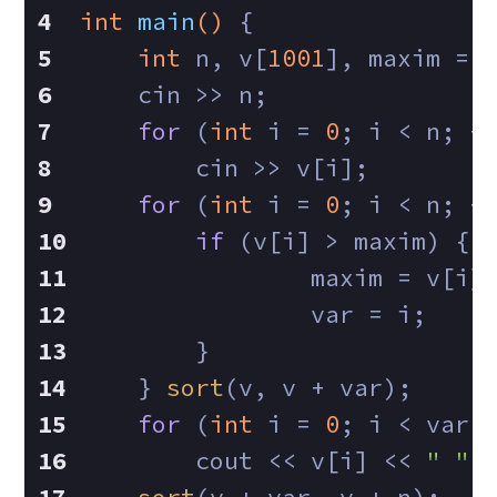
int
main
()
{
int
 n, v[
1001
], maxim = 
    cin >> n;
for
 (
int
 i = 
0
; i < n; +
        cin >> v[i];
for
 (
int
 i = 
0
; i < n; +
if
 (v[i] > maxim) {
        	maxim = v[i]
        	var = i;
        }
    } 
sort
(v, v + var);
for
 (
int
 i = 
0
; i < var;
    	cout << v[i] << 
" "
;