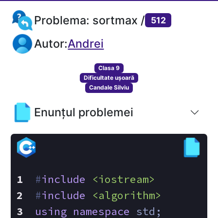
Problema: sortmax /
512
Autor:
Andrei
Clasa 9
Dificultate ușoară
Candale Silviu
Enunțul problemei
#
include
<iostream>
#
include
<algorithm>
using
namespace
 std;