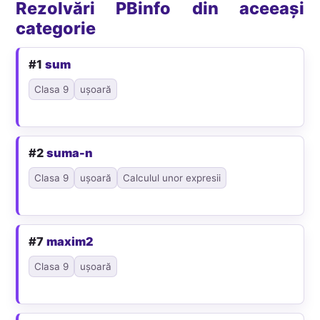
Rezolvări PBinfo din aceeași
categorie
#1
sum
Clasa 9
ușoară
#2
suma-n
Clasa 9
ușoară
Calculul unor expresii
#7
maxim2
Clasa 9
ușoară