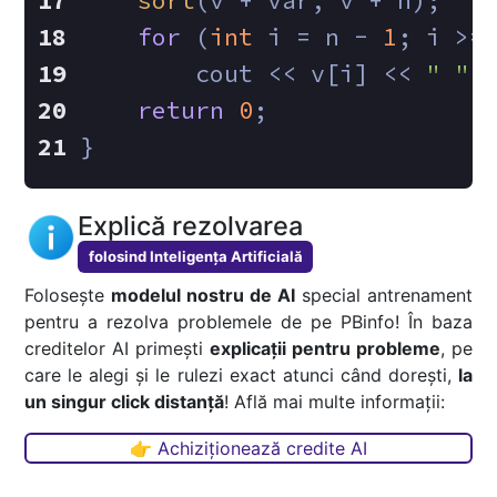
sort
(v + var, v + n);
for
 (
int
 i = n - 
1
; i >=
    	cout << v[i] << 
" "
;
return
0
;
}
Explică rezolvarea
folosind Inteligența Artificială
Folosește
modelul nostru de AI
special antrenament
pentru a rezolva problemele de pe PBinfo! În baza
creditelor AI primești
explicații pentru probleme
, pe
care le alegi și le rulezi exact atunci când dorești,
la
un singur click distanță
! Află mai multe informații:
👉 Achiziționează credite AI