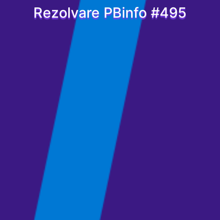
Rezolvare PBinfo #495