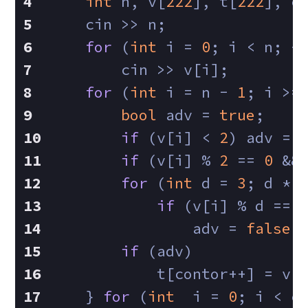
int
 n, v[
222
], t[
222
], c
    cin >> n;  
for
 (
int
 i = 
0
; i < n; +
        cin >> v[i];
for
 (
int
 i = n - 
1
; i >=
bool
 adv = 
true
;
if
 (v[i] < 
2
) adv = 
if
 (v[i] % 
2
 == 
0
 &&
for
 (
int
 d = 
3
; d * 
if
 (v[i] % d == 
                adv = 
false
;
if
 (adv)
            t[contor++] = v[
    } 
for
 (
int
  i = 
0
; i < c