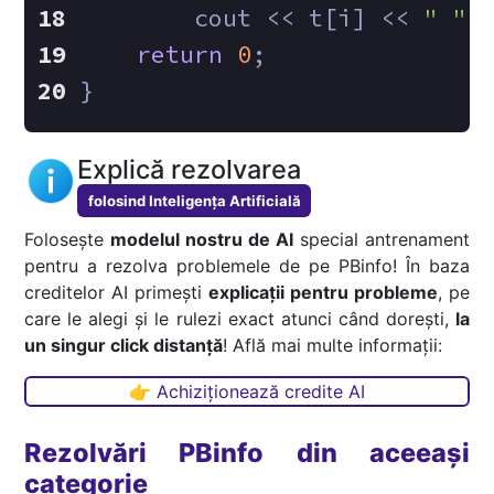
        cout << t[i] << 
" "
;
return
0
;
}
Explică rezolvarea
folosind Inteligența Artificială
Folosește
modelul nostru de AI
special antrenament
pentru a rezolva problemele de pe PBinfo! În baza
creditelor AI primești
explicații pentru probleme
, pe
care le alegi și le rulezi exact atunci când dorești,
la
un singur click distanță
! Află mai multe informații:
👉 Achiziționează credite AI
Rezolvări PBinfo din aceeași
categorie