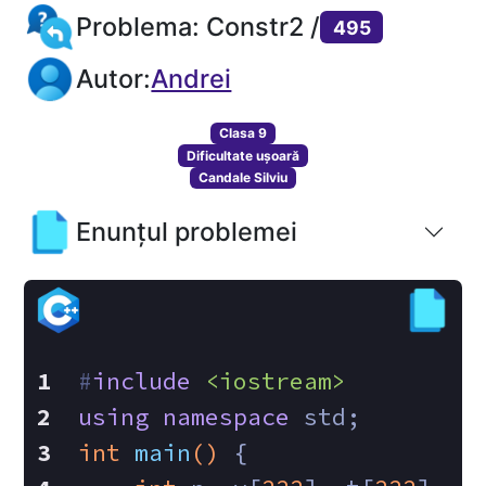
Problema: Constr2 /
495
Autor:
Andrei
Clasa 9
Dificultate ușoară
Candale Silviu
Enunțul problemei
#
include
<iostream>
using
namespace
 std;
int
main
()
{