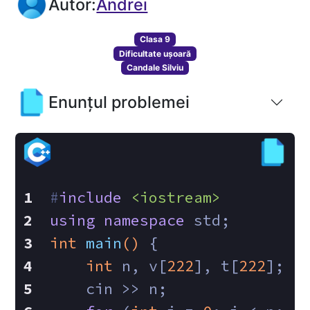
Autor:
Andrei
Clasa 9
Dificultate ușoară
Candale Silviu
Enunțul problemei
#
include
<iostream>
using
namespace
 std;
int
main
()
{
int
 n, v[
222
], t[
222
];
    cin >> n;  