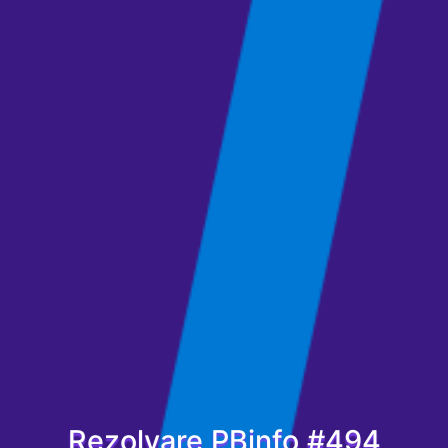
Rezolvare PBinfo #494