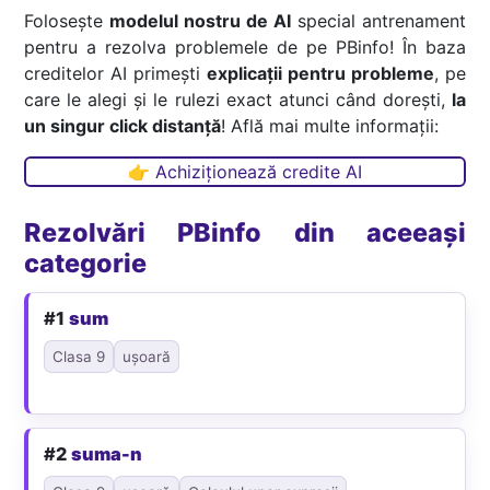
Folosește
modelul nostru de AI
special antrenament
pentru a rezolva problemele de pe PBinfo! În baza
creditelor AI primești
explicații pentru probleme
, pe
care le alegi și le rulezi exact atunci când dorești,
la
un singur click distanță
! Află mai multe informații:
👉 Achiziționează credite AI
Rezolvări PBinfo din aceeași
categorie
#1
sum
Clasa 9
ușoară
#2
suma-n