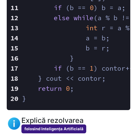
if
 (b == 
0
) b = a;
else
while
(a % b != 
int
 r = a % 
                a = b;
                b = r;
            }
if
 (b == 
1
) contor++
    } cout << contor;
return
0
;
}
Explică rezolvarea
folosind Inteligența Artificială