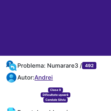
Problema: Numarare3 /
492
Autor:
Andrei
Clasa 9
Dificultate ușoară
Candale Silviu