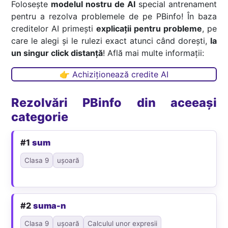
Folosește
modelul nostru de AI
special antrenament
pentru a rezolva problemele de pe PBinfo! În baza
creditelor AI primești
explicații pentru probleme
, pe
care le alegi și le rulezi exact atunci când dorești,
la
un singur click distanță
! Află mai multe informații:
👉 Achiziționează credite AI
Rezolvări PBinfo din aceeași
categorie
#1
sum
Clasa 9
ușoară
#2
suma-n
Clasa 9
ușoară
Calculul unor expresii