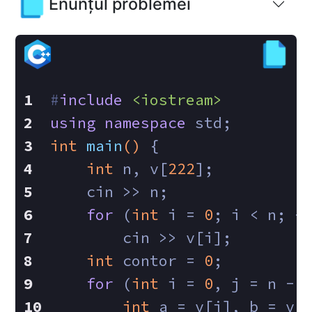
Enunțul problemei
#
include
<iostream>
using
namespace
 std;
int
main
()
{
int
 n, v[
222
];
    cin >> n;  
for
 (
int
 i = 
0
; i < n; +
        cin >> v[i];
int
 contor = 
0
;
for
 (
int
 i = 
0
, j = n - 
int
 a = v[i], b = v[