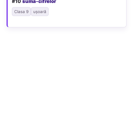
#10
suma-cifrelor
Clasa 9
ușoară