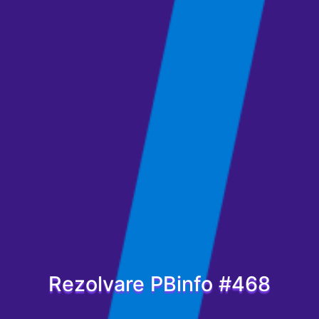
Rezolvare PBinfo #468