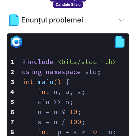
Candale Silviu
Enunțul problemei
#
include
<bits/stdc++.h>
using
namespace
 std;
int
main
()
{
int
 n, u, s;
    cin >> n;
    u = n % 
10
;
    s = n / 
100
;
int
  p = s * 
10
 + u; 