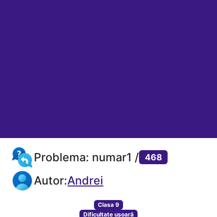
Problema: numar1 /
468
Autor:
Andrei
Clasa 9
Dificultate ușoară