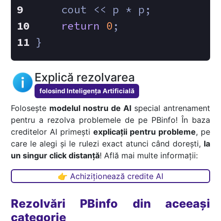
    cout << p * p;
return
0
;
}
Explică rezolvarea
folosind Inteligența Artificială
Folosește
modelul nostru de AI
special antrenament
pentru a rezolva problemele de pe PBinfo! În baza
creditelor AI primești
explicații pentru probleme
, pe
care le alegi și le rulezi exact atunci când dorești,
la
un singur click distanță
! Află mai multe informații:
👉 Achiziționează credite AI
Rezolvări PBinfo din aceeași
categorie