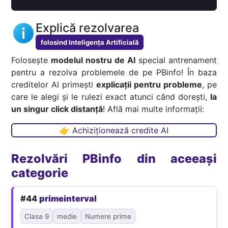
Explică rezolvarea
folosind Inteligența Artificială
Folosește
modelul nostru de AI
special antrenament
pentru a rezolva problemele de pe PBinfo! În baza
creditelor AI primești
explicații pentru probleme
, pe
care le alegi și le rulezi exact atunci când dorești,
la
un singur click distanță
! Află mai multe informații:
👉 Achiziționează credite AI
Rezolvări PBinfo din aceeași
categorie
#44
primeinterval
Clasa 9
medie
Numere prime