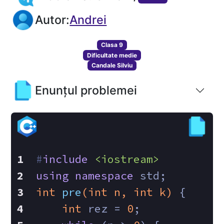
Autor:
Andrei
Clasa 9
Dificultate medie
Candale Silviu
Enunțul problemei
#
include
<iostream>
using
namespace
 std;
int
pre
(
int
 n, 
int
 k)
{
int
 rez = 
0
;