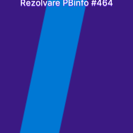
Rezolvare PBinfo #464