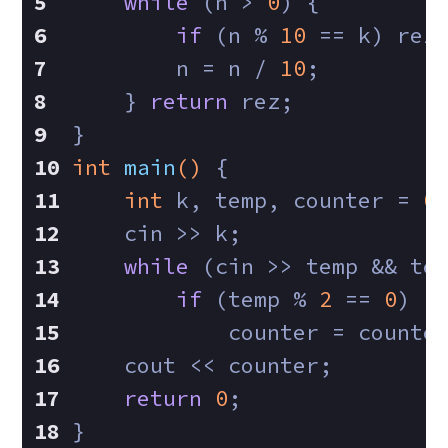
while
 (n > 
0
) {
if
 (n % 
10
 == k) rez
        n = n / 
10
;
    } 
return
 rez;
}
int
main
()
{
int
 k, temp, counter = 
0
    cin >> k;
while
 (cin >> temp && te
if
 (temp % 
2
 == 
0
)
            counter = counte
    cout << counter;
return
0
;
}