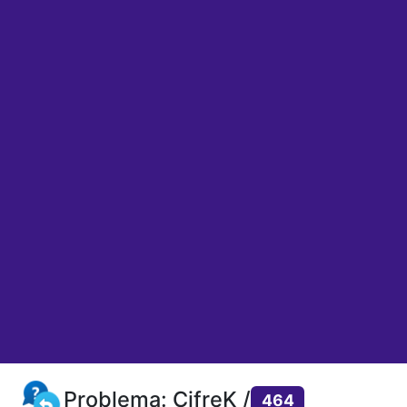
Problema: CifreK /
464