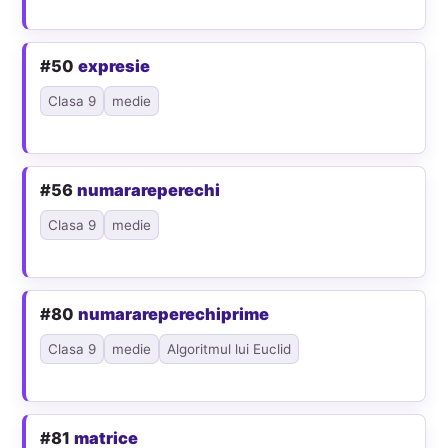
#50
expresie
Clasa 9
medie
#56
numarareperechi
Clasa 9
medie
#80
numarareperechiprime
Clasa 9
medie
Algoritmul lui Euclid
#81
matrice