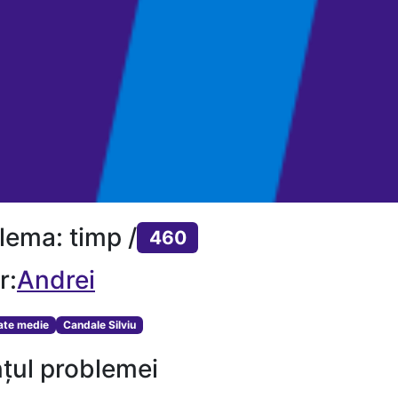
lema: timp /
460
r:
Andrei
tate medie
Candale Silviu
țul problemei