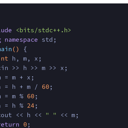
lude
<bits/stdc++.h>
g
namespace
 std;
main
()
{
int
 h, m, x;
cin >> h >> m >> x;
m = m + x;
h = h + m / 
60
;
m = m % 
60
;
h = h % 
24
;
cout << h << 
" "
 << m;
return
0
;