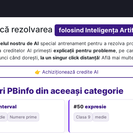
ică rezolvarea
folosind Inteligența Artif
lul nostru de AI
special antrenament pentru a rezolva pr
a creditelor AI primești
explicații pentru probleme
, pe car
tunci când dorești,
la un singur click distanță
! Află mai multe
👉 Achiziționează credite AI
i PBinfo din aceeași categorie
nterval
#50
expresie
die
Numere prime
Clasa 9
medie