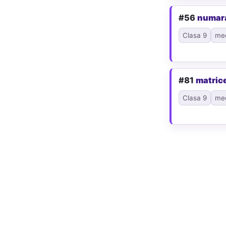
#56
numar
Clasa 9
me
#81
matric
Clasa 9
me