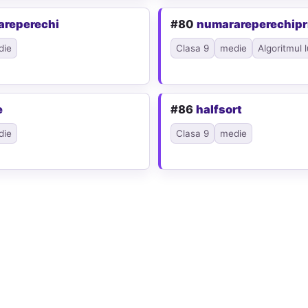
areperechi
#80
numarareperechip
die
Clasa 9
medie
Algoritmul l
e
#86
halfsort
die
Clasa 9
medie