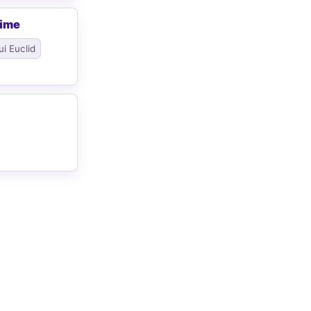
rime
ui Euclid