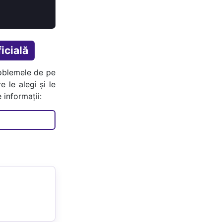
icială
oblemele de pe
e le alegi și le
 informații: