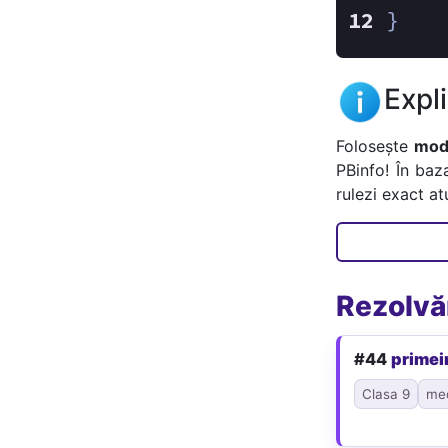
}
Expl
Folosește
mode
PBinfo! În baz
rulezi exact a
Rezolvăr
#44
primei
Clasa 9
me