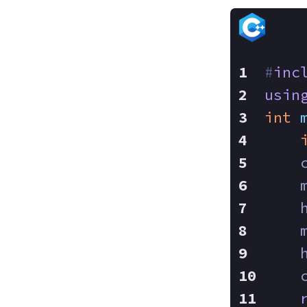
#
inc
usin
int
    
    
    
    
    
    