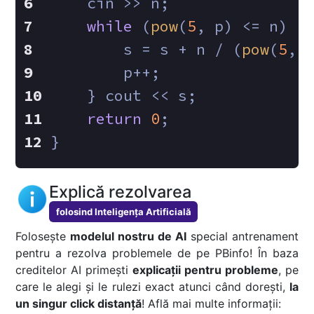
    cin >> n;
while
 (
pow
(
5
, p) <= n) {
        s = s + n / (
pow
(
5
, 
        p++;
    } cout << s;
return
0
;
}
Explică rezolvarea
folosind Inteligența Artificială
Folosește
modelul nostru de AI
special antrenament
pentru a rezolva problemele de pe PBinfo! În baza
creditelor AI primești
explicații pentru probleme
, pe
care le alegi și le rulezi exact atunci când dorești,
la
un singur click distanță
! Află mai multe informații: