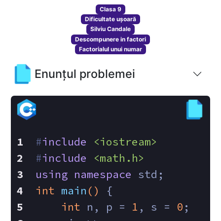
Clasa 9
Dificultate ușoară
Silviu Candale
Descompunere in factori
Factorialul unui numar
Enunțul problemei
#
include
<iostream>
#
include
<math.h>
using
namespace
 std;
int
main
()
{
int
 n, p = 
1
, s = 
0
;