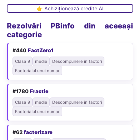
👉 Achiziționează credite AI
Rezolvări PBinfo din aceeași
categorie
#440
FactZero1
Clasa 9
medie
Descompunere in factori
Factorialul unui numar
#1780
Fractie
Clasa 9
medie
Descompunere in factori
Factorialul unui numar
#62
factorizare