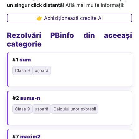
un singur click distanță
! Află mai multe informații:
👉 Achiziționează credite AI
Rezolvări PBinfo din aceeași
categorie
#1
sum
Clasa 9
ușoară
#2
suma-n
Clasa 9
ușoară
Calculul unor expresii
#7
maxim2