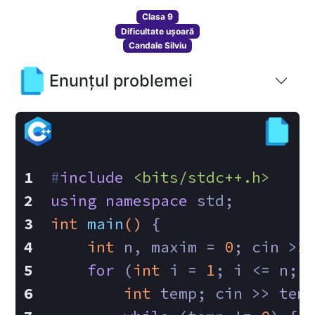
Clasa 9
Dificultate ușoară
Candale Silviu
Enunțul problemei
#
include
<bits/stdc++.h>
using
namespace
 std;
int
main
()
{
int
 n, maxim = 
0
; cin >>
for
 (
int
 i = 
1
; i <= n; 
int
 temp; cin >> tem