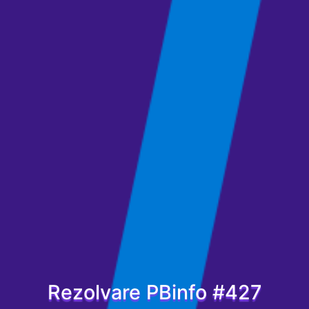
Rezolvare PBinfo #427