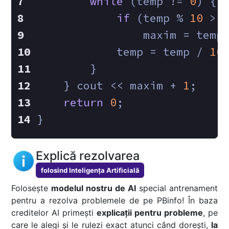
while
 (temp != 
0
) {
if
 (temp % 
10
 > 
                maxim = temp
            temp = temp / 
10
        }
    } cout << maxim + 
1
;
return
0
;
}
Explică rezolvarea
folosind Inteligența Artificială
Folosește
modelul nostru de AI
special antrenament
pentru a rezolva problemele de pe PBinfo! În baza
creditelor AI primești
explicații pentru probleme
, pe
care le alegi și le rulezi exact atunci când dorești,
la