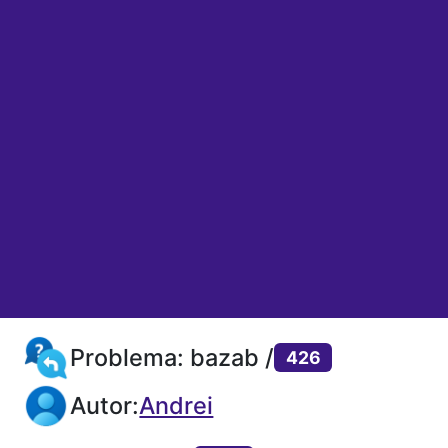
Problema: bazab /
426
Autor:
Andrei