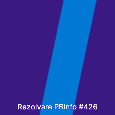
Rezolvare PBinfo #426