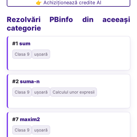
👉 Achiziționează credite AI
Rezolvări PBinfo din aceeași
categorie
#1
sum
Clasa 9
ușoară
#2
suma-n
Clasa 9
ușoară
Calculul unor expresii
#7
maxim2
Clasa 9
ușoară