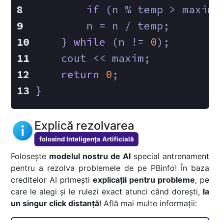
if
 (n % temp > maxim
        n = n / temp;
    } 
while
 (n != 
0
);
    cout << maxim;
return
0
;
}
Explică rezolvarea
folosind Inteligența Artificială
Folosește
modelul nostru de AI
special antrenament
pentru a rezolva problemele de pe PBinfo! În baza
creditelor AI primești
explicații pentru probleme
, pe
care le alegi și le rulezi exact atunci când dorești,
la
un singur click distanță
! Află mai multe informații: