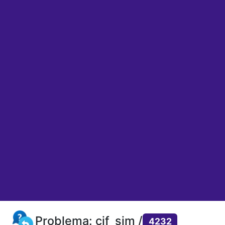
Problema: cif_sim /
4232