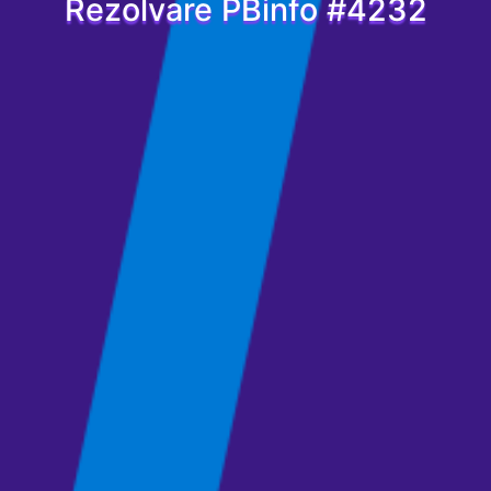
Rezolvare PBinfo #4232