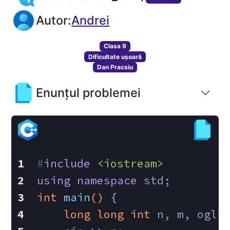
Autor:
Andrei
Clasa 9
Dificultate ușoară
Dan Pracsiu
Enunțul problemei
#
include
<iostream>
using
namespace
 std;
int
main
()
{
long
long
int
 n, m, ogli