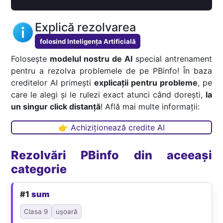
Explică rezolvarea
folosind Inteligența Artificială
Folosește
modelul nostru de AI
special antrenament
pentru a rezolva problemele de pe PBinfo! În baza
creditelor AI primești
explicații pentru probleme
, pe
care le alegi și le rulezi exact atunci când dorești,
la
un singur click distanță
! Află mai multe informații:
👉 Achiziționează credite AI
Rezolvări PBinfo din aceeași
categorie
#1
sum
Clasa 9
ușoară