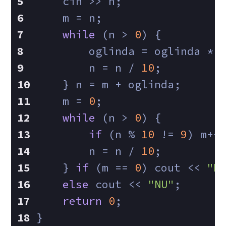
    cin >> n;
    m = n;
while
 (n > 
0
) {
        oglinda = oglinda * 
        n = n / 
10
;
    } n = m + oglinda;
    m = 
0
;
while
 (n > 
0
) {
if
 (n % 
10
 != 
9
) m++
        n = n / 
10
;
    } 
if
 (m == 
0
) cout << 
"D
else
 cout << 
"NU"
;
return
0
;
}