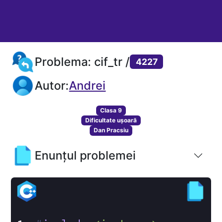
Problema: cif_tr /
4227
Autor:
Andrei
Clasa 9
Dificultate ușoară
Dan Pracsiu
Enunțul problemei