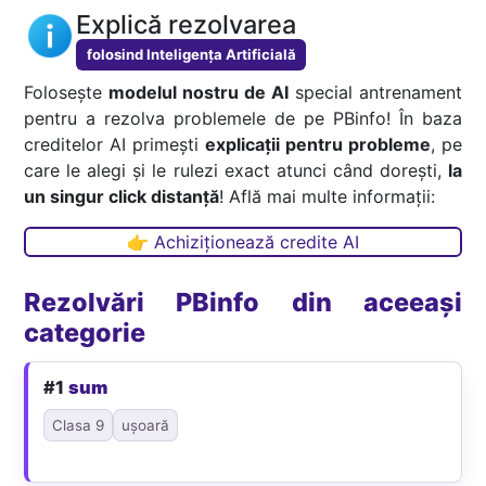
Explică rezolvarea
folosind Inteligența Artificială
Folosește
modelul nostru de AI
special antrenament
pentru a rezolva problemele de pe PBinfo! În baza
creditelor AI primești
explicații pentru probleme
, pe
care le alegi și le rulezi exact atunci când dorești,
la
un singur click distanță
! Află mai multe informații:
👉 Achiziționează credite AI
Rezolvări PBinfo din aceeași
categorie
#1
sum
Clasa 9
ușoară