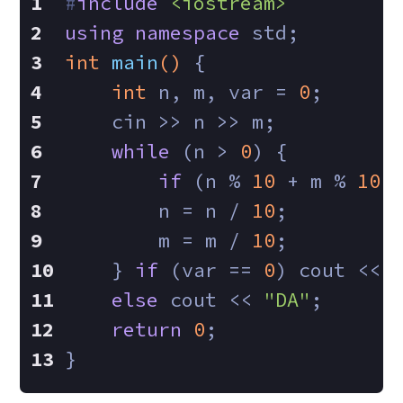
#
include
<iostream>
using
namespace
 std;
int
main
()
{
int
 n, m, var = 
0
;
    cin >> n >> m;
while
 (n > 
0
) {
if
 (n % 
10
 + m % 
10
 
        n = n / 
10
;
        m = m / 
10
;
    } 
if
 (var == 
0
) cout << 
else
 cout << 
"DA"
;
return
0
;
}