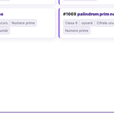
ne
#1669
palindrom prim n
ncurs
Numere prime
Clasa 9
ușoară
Cifrele un
număr
Numere prime