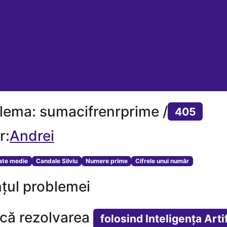
lema: sumacifrenrprime /
405
r:
Andrei
tate medie
Candale Silviu
Numere prime
Cifrele unui număr
țul problemei
ică rezolvarea
folosind Inteligența Artif