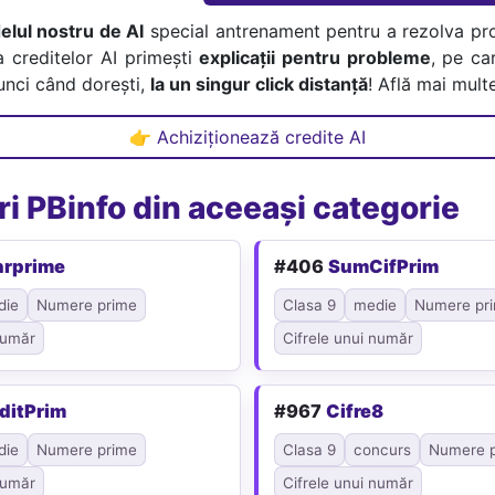
lul nostru de AI
special antrenament pentru a rezolva pr
a creditelor AI primești
explicații pentru probleme
, pe car
tunci când dorești,
la un singur click distanță
! Află mai multe
👉 Achiziționează credite AI
i PBinfo din aceeași categorie
nrprime
#406
SumCifPrim
die
Numere prime
Clasa 9
medie
Numere pr
număr
Cifrele unui număr
ditPrim
#967
Cifre8
die
Numere prime
Clasa 9
concurs
Numere 
număr
Cifrele unui număr