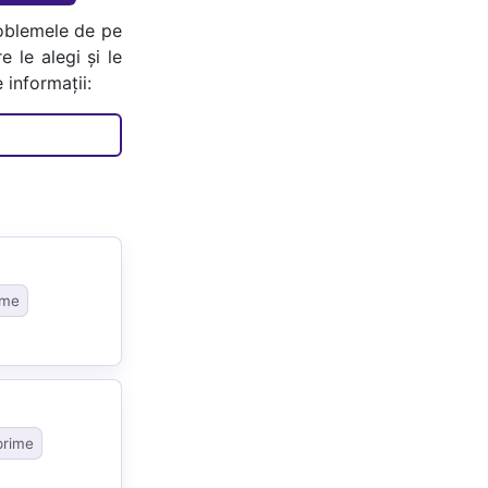
oblemele de pe
e le alegi și le
 informații:
ime
prime