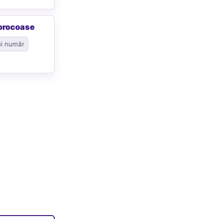
orocoase
ui număr