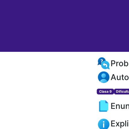
Prob
Auto
Clasa 9
Dificul
Enun
Expl