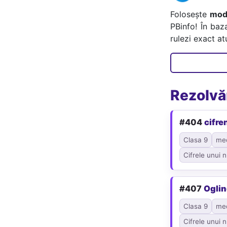
Folosește
mode
PBinfo! În baz
rulezi exact a
Rezolvăr
#404
cifre
Clasa 9
me
Cifrele unui 
#407
Oglin
Clasa 9
me
Cifrele unui 