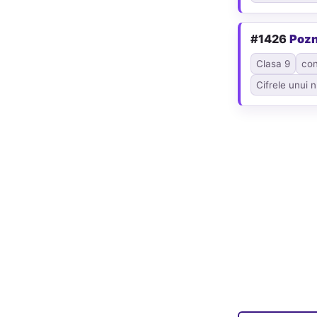
#1426
Poz
Clasa 9
co
Cifrele unui 