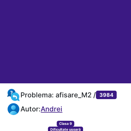
Problema: afisare_M2 /
3984
Autor:
Andrei
Clasa 9
Dificultate ușoară