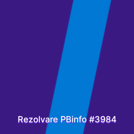
Rezolvare PBinfo #3984