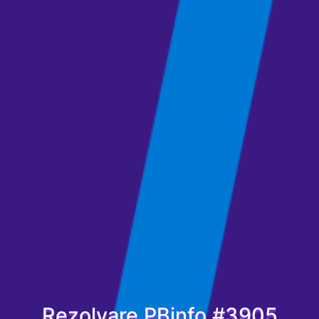
Rezolvare PBinfo #3905