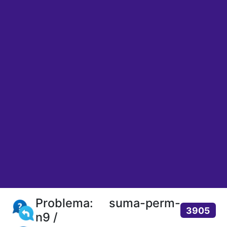
Problema: suma-perm-
3905
n9 /