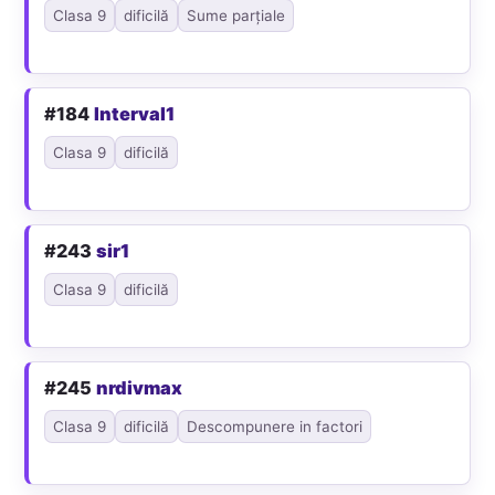
Clasa 9
dificilă
Sume parțiale
#184
Interval1
Clasa 9
dificilă
#243
sir1
Clasa 9
dificilă
#245
nrdivmax
Clasa 9
dificilă
Descompunere in factori