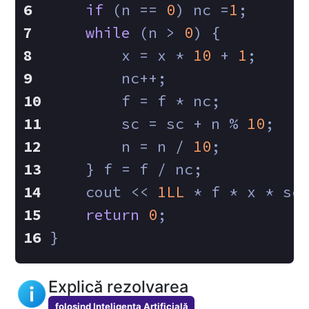
if
 (n == 
0
) nc =
1
;
while
 (n > 
0
) {
        x = x * 
10
 + 
1
;
        nc++;
        f = f * nc;
        sc = sc + n % 
10
;
        n = n / 
10
;
    } f = f / nc;
    cout << 
1LL
 * f * x * sc
return
0
;
}
Explică rezolvarea
folosind Inteligența Artificială