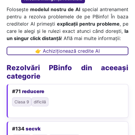
Folosește
modelul nostru de AI
special antrenament
pentru a rezolva problemele de pe PBinfo! În baza
creditelor AI primești
explicații pentru probleme
, pe
care le alegi și le rulezi exact atunci când dorești,
la
un singur click distanță
! Află mai multe informații:
👉 Achiziționează credite AI
Rezolvări PBinfo din aceeași
categorie
#71
reducere
Clasa 9
dificilă
#134
secvk