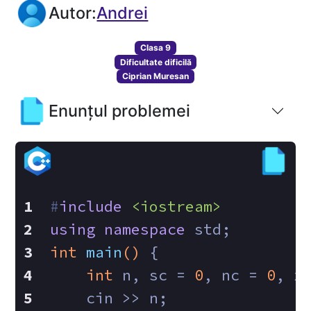
Autor:
Andrei
Clasa 9
Dificultate dificilă
Ciprian Muresan
Enunțul problemei
#
include
<iostream>
using
namespace
 std;
int
main
()
{
int
 n, sc = 
0
, nc = 
0
, x
    cin >> n;