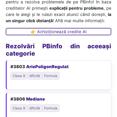
pentru a rezolva problemele de pe PBinfo! În baza
creditelor AI primești
explicații pentru probleme
, pe
care le alegi și le rulezi exact atunci când dorești,
la
un singur click distanță
! Află mai multe informații:
👉 Achiziționează credite AI
Rezolvări PBinfo din aceeași
categorie
#3803
AriePoligonRegulat
Clasa 9
dificilă
Formula
#3806
Mediane
Clasa 9
dificilă
Formula