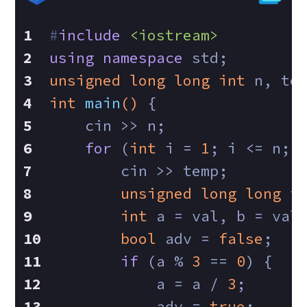
#
include
<iostream>
using
namespace
 std;
unsigned
long
long
int
 n, te
int
main
()
{
    cin >> n;
for
 (
int
 i = 
1
; i <= n; 
        cin >> temp;
unsigned
long
long
i
int
 a = val, b = val
bool
 adv = 
false
;
if
 (a % 
3
 == 
0
) {
            a = a / 
3
;
            adv = 
true
;