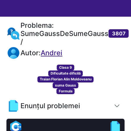
Problema:
SumeGaussDeSumeGauss
3807
/
Autor:
Andrei
Clasa 9
Dificultate dificilă
Traian Florian Alin Moldoveanu
suma Gauss
Formula
Enunțul problemei