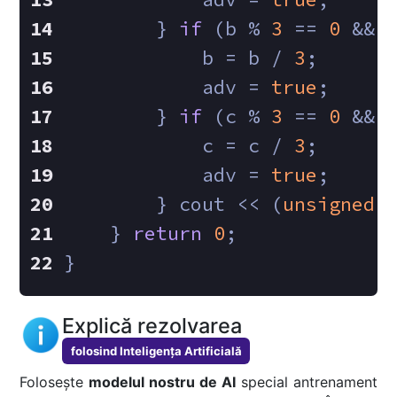
        } 
if
 (b % 
3
 == 
0
 && 
            b = b / 
3
;
            adv = 
true
;
        } 
if
 (c % 
3
 == 
0
 && 
            c = c / 
3
;
            adv = 
true
;
        } cout << (
unsigned
    } 
return
0
;
}
Explică rezolvarea
folosind Inteligența Artificială
Folosește
modelul nostru de AI
special antrenament