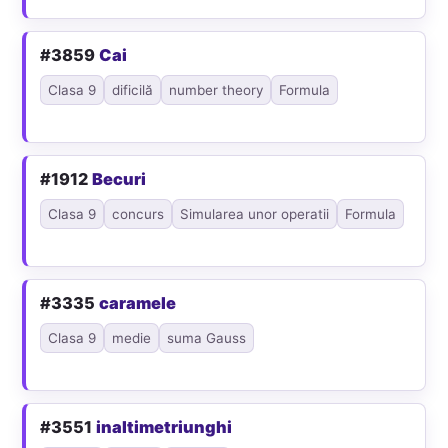
#3859
Cai
Clasa 9
dificilă
number theory
Formula
#1912
Becuri
Clasa 9
concurs
Simularea unor operatii
Formula
#3335
caramele
Clasa 9
medie
suma Gauss
#3551
inaltimetriunghi